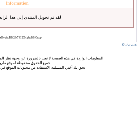
Information
لقد تم تحويل المنتدى إلى هذا الراب
ed by
phpBB
2.0.7 © 2001 phpBB Group
Forums ©
المعلومات الواردة في هذه الصفحة لا تعبر بالضرورة عن وجهة نظر الموق
جميع الحقوق محفوظة لموقع طريق
يحق لك أختي المسلمة الاستفادة من محتويات الموقع في 