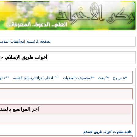
الصفحة الرئيسية
||
مع أمهات المؤمن
أخوات طريق الإسلام: Forums
س و ج
بحث
مجموعات العضوات
ادخلي لقراءة رسائلكِ الخاصة
دخو
آخر المواضيع بالمنت
قائمة منتديات أخوات طريق الإسلام