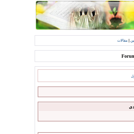
ين
||
مقالات
ل
دى