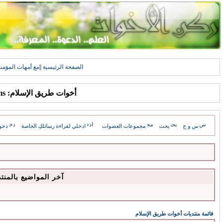
الصفحة الرئيسية
||
مع أمهات المؤمن
أخوات طريق الإسلام: Forums
س و ج
بحث
مجموعات العضوات
ادخلي لقراءة رسائلكِ الخاصة
دخو
آخر المواضيع بالمنت
قائمة منتديات أخوات طريق الإسلام