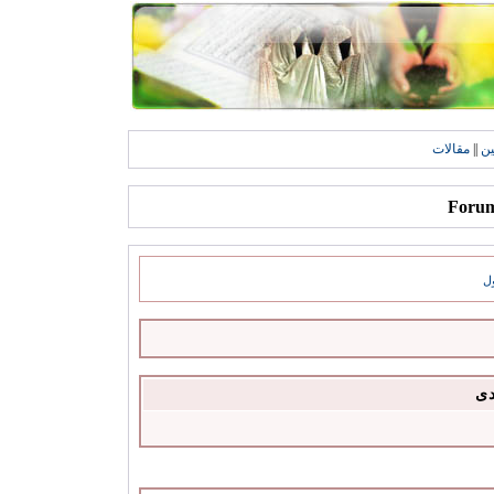
ين
||
مقالات
ل
دى