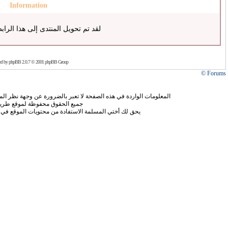
Information
لقد تم تحويل المنتدى إلى هذا الراب
ed by
phpBB
2.0.7 © 2001 phpBB Group
Forums ©
المعلومات الواردة في هذه الصفحة لا تعبر بالضرورة عن وجهة نظر الموق
جميع الحقوق محفوظة لموقع طريق
يحق لك أختي المسلمة الاستفادة من محتويات الموقع في 