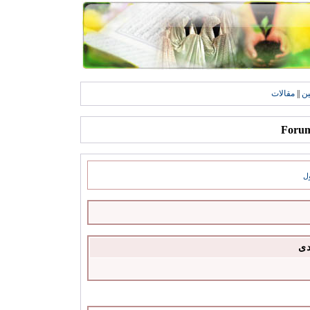
ين
||
مقالات
ل
دى