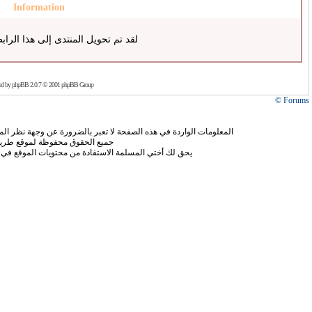
Information
لقد تم تحويل المنتدى إلى هذا الراب
ed by
phpBB
2.0.7 © 2001 phpBB Group
Forums ©
المعلومات الواردة في هذه الصفحة لا تعبر بالضرورة عن وجهة نظر الموق
جميع الحقوق محفوظة لموقع طريق
يحق لك أختي المسلمة الاستفادة من محتويات الموقع في 