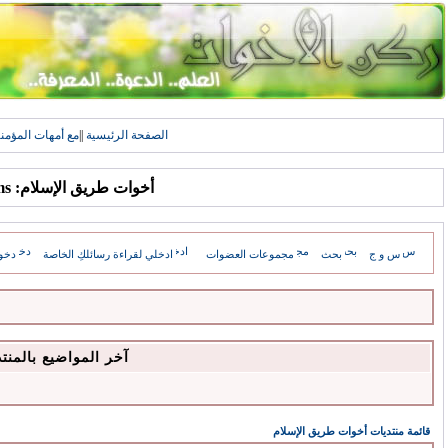
الصفحة الرئيسية
||
مع أمهات المؤمن
أخوات طريق الإسلام: Forums
س و ج
بحث
مجموعات العضوات
ادخلي لقراءة رسائلكِ الخاصة
دخو
آخر المواضيع بالمنت
قائمة منتديات أخوات طريق الإسلام