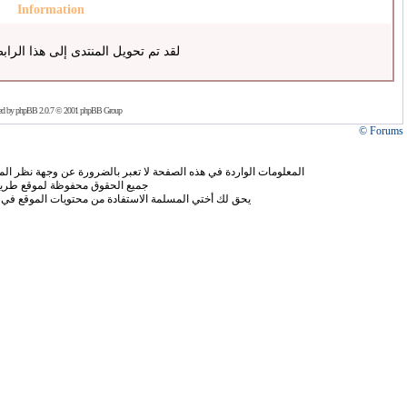
Information
لقد تم تحويل المنتدى إلى هذا الراب
ed by
phpBB
2.0.7 © 2001 phpBB Group
Forums ©
المعلومات الواردة في هذه الصفحة لا تعبر بالضرورة عن وجهة نظر الموق
جميع الحقوق محفوظة لموقع طريق
يحق لك أختي المسلمة الاستفادة من محتويات الموقع في 