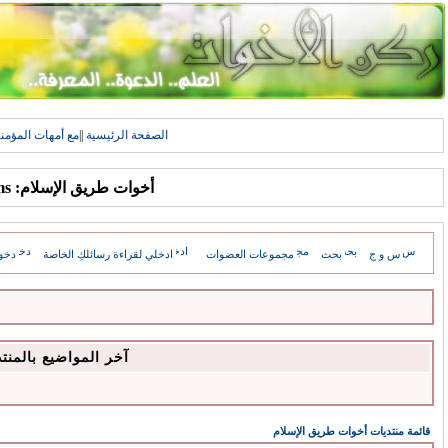
الصفحة الرئيسية
||
مع أمهات المؤمن
أخوات طريق الإسلام: Forums
س و ج
بحث
مجموعات العضوات
ادخلي لقراءة رسائلكِ الخاصة
دخو
آخر المواضيع بالمنت
قائمة منتديات أخوات طريق الإسلام