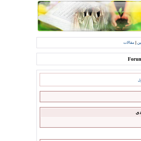
ين
||
مقالات
ل
دى