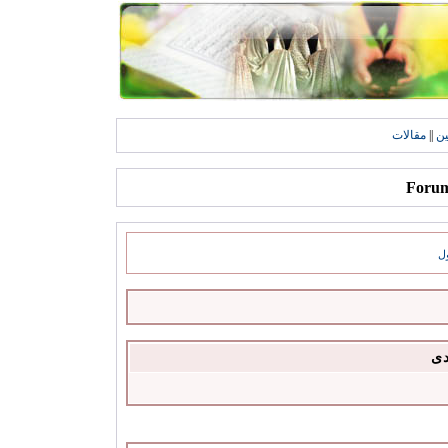
ين
||
مقالات
ل
دى