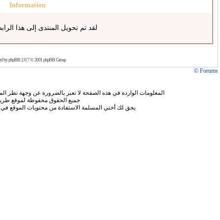
Information
لقد تم تحويل المنتدى إلى هذا الراب
ed by
phpBB
2.0.7 © 2001 phpBB Group
Forums ©
المعلومات الواردة في هذه الصفحة لا تعبر بالضرورة عن وجهة نظر الموق
جميع الحقوق محفوظة لموقع طريق
يحق لك أختي المسلمة الاستفادة من محتويات الموقع في 