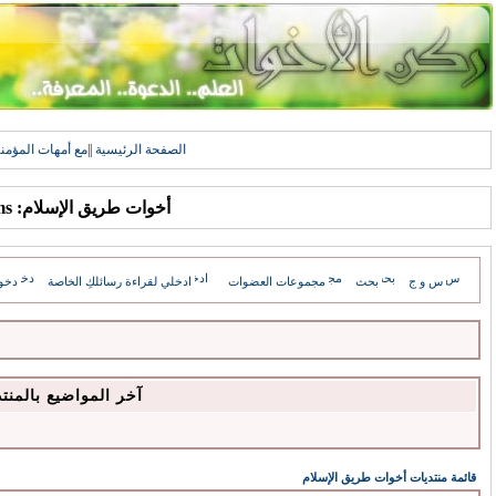
الصفحة الرئيسية
||
مع أمهات المؤمن
أخوات طريق الإسلام: Forums
س و ج
بحث
مجموعات العضوات
ادخلي لقراءة رسائلكِ الخاصة
دخو
آخر المواضيع بالمنت
قائمة منتديات أخوات طريق الإسلام