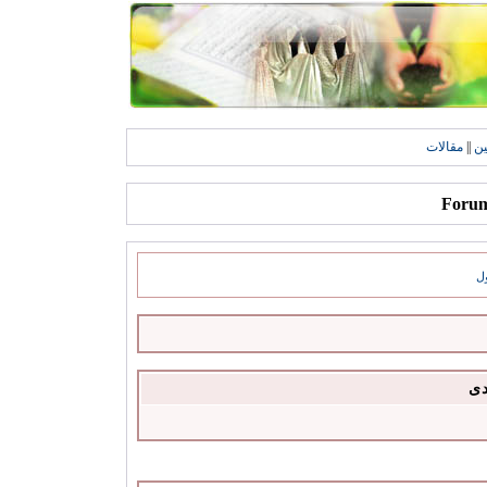
ين
||
مقالات
ل
دى