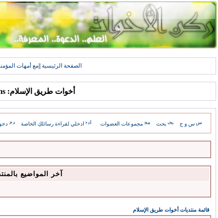
الصفحة الرئيسية
||
مع أمهات المؤمن
أخوات طريق الإسلام: Forums
س و ج
بحث
مجموعات العضوات
ادخلي لقراءة رسائلكِ الخاصة
دخو
آخر المواضيع بالمنت
قائمة منتديات أخوات طريق الإسلام