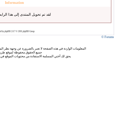
Information
لقد تم تحويل المنتدى إلى هذا الراب
ed by
phpBB
2.0.7 © 2001 phpBB Group
Forums ©
المعلومات الواردة في هذه الصفحة لا تعبر بالضرورة عن وجهة نظر الموق
جميع الحقوق محفوظة لموقع طريق
يحق لك أختي المسلمة الاستفادة من محتويات الموقع في 