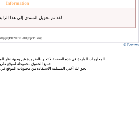
Information
لقد تم تحويل المنتدى إلى هذا الراب
ed by
phpBB
2.0.7 © 2001 phpBB Group
Forums ©
المعلومات الواردة في هذه الصفحة لا تعبر بالضرورة عن وجهة نظر الموق
جميع الحقوق محفوظة لموقع طريق
يحق لك أختي المسلمة الاستفادة من محتويات الموقع في 