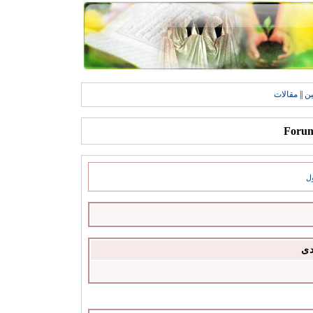
ين
||
مقالات
ل
دى