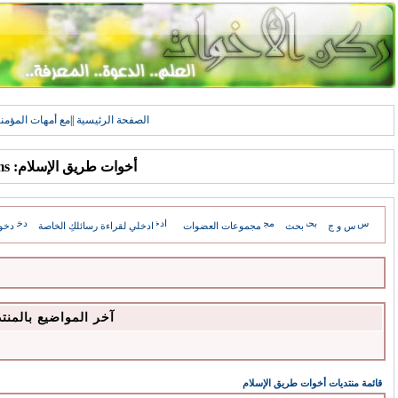
الصفحة الرئيسية
||
مع أمهات المؤمن
أخوات طريق الإسلام: Forums
س و ج
بحث
مجموعات العضوات
ادخلي لقراءة رسائلكِ الخاصة
دخو
آخر المواضيع بالمنت
قائمة منتديات أخوات طريق الإسلام