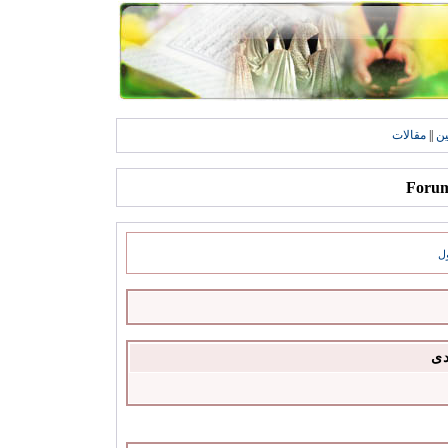
ين
||
مقالات
ل
دى