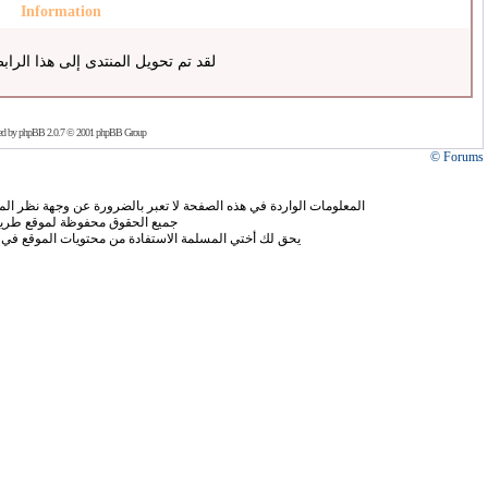
Information
لقد تم تحويل المنتدى إلى هذا الراب
ed by
phpBB
2.0.7 © 2001 phpBB Group
Forums ©
المعلومات الواردة في هذه الصفحة لا تعبر بالضرورة عن وجهة نظر الموق
جميع الحقوق محفوظة لموقع طريق
يحق لك أختي المسلمة الاستفادة من محتويات الموقع في 