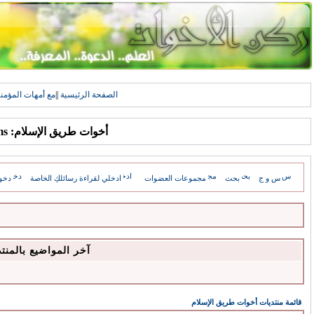
الصفحة الرئيسية
||
مع أمهات المؤمن
أخوات طريق الإسلام: Forums
س و ج
بحث
مجموعات العضوات
ادخلي لقراءة رسائلكِ الخاصة
دخو
آخر المواضيع بالمنت
قائمة منتديات أخوات طريق الإسلام