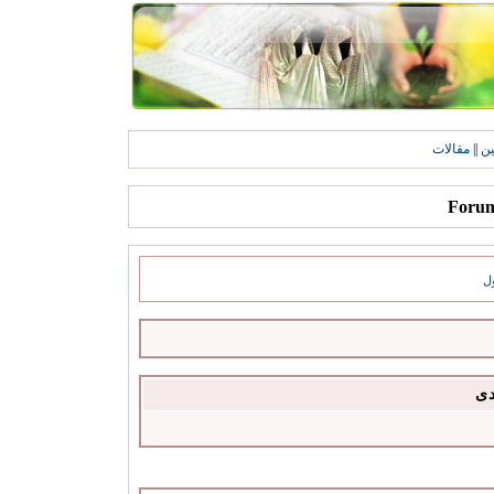
ين
||
مقالات
ل
دى