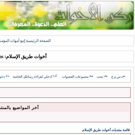
الصفحة الرئيسية
||
مع أمهات المؤمن
أخوات طريق الإسلام: Forums
س و ج
بحث
مجموعات العضوات
ادخلي لقراءة رسائلكِ الخاصة
دخو
آخر المواضيع بالمنت
قائمة منتديات أخوات طريق الإسلام