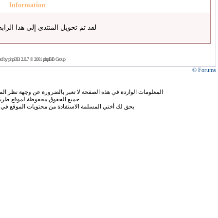
Information
لقد تم تحويل المنتدى إلى هذا الراب
ed by
phpBB
2.0.7 © 2001 phpBB Group
Forums ©
المعلومات الواردة في هذه الصفحة لا تعبر بالضرورة عن وجهة نظر الموق
جميع الحقوق محفوظة لموقع طريق
يحق لك أختي المسلمة الاستفادة من محتويات الموقع في 