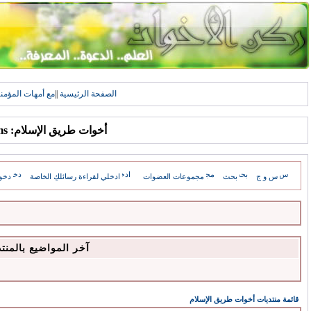
الصفحة الرئيسية
||
مع أمهات المؤمن
أخوات طريق الإسلام: Forums
س و ج
بحث
مجموعات العضوات
ادخلي لقراءة رسائلكِ الخاصة
دخو
آخر المواضيع بالمنت
قائمة منتديات أخوات طريق الإسلام