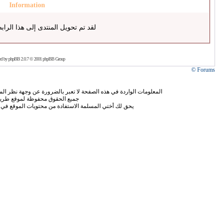
Information
لقد تم تحويل المنتدى إلى هذا الراب
ed by
phpBB
2.0.7 © 2001 phpBB Group
Forums ©
المعلومات الواردة في هذه الصفحة لا تعبر بالضرورة عن وجهة نظر الموق
جميع الحقوق محفوظة لموقع طريق
يحق لك أختي المسلمة الاستفادة من محتويات الموقع في 