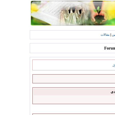
ين
||
مقالات
ل
دى