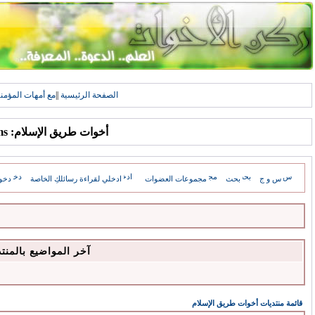
الصفحة الرئيسية
||
مع أمهات المؤمن
أخوات طريق الإسلام: Forums
س و ج
بحث
مجموعات العضوات
ادخلي لقراءة رسائلكِ الخاصة
دخو
آخر المواضيع بالمنت
قائمة منتديات أخوات طريق الإسلام