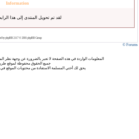
Information
لقد تم تحويل المنتدى إلى هذا الراب
ed by
phpBB
2.0.7 © 2001 phpBB Group
Forums ©
المعلومات الواردة في هذه الصفحة لا تعبر بالضرورة عن وجهة نظر الموق
جميع الحقوق محفوظة لموقع طريق
يحق لك أختي المسلمة الاستفادة من محتويات الموقع في 