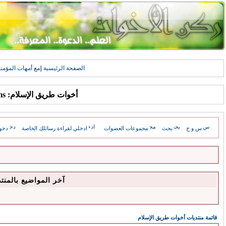
الصفحة الرئيسية
||
مع أمهات المؤمن
أخوات طريق الإسلام: Forums
س و ج
بحث
مجموعات العضوات
ادخلي لقراءة رسائلكِ الخاصة
دخو
آخر المواضيع بالمنت
قائمة منتديات أخوات طريق الإسلام