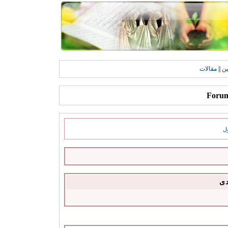
ين
||
مقالات
ل
دى