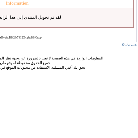
Information
لقد تم تحويل المنتدى إلى هذا الراب
ed by
phpBB
2.0.7 © 2001 phpBB Group
Forums ©
المعلومات الواردة في هذه الصفحة لا تعبر بالضرورة عن وجهة نظر الموق
جميع الحقوق محفوظة لموقع طريق
يحق لك أختي المسلمة الاستفادة من محتويات الموقع في 