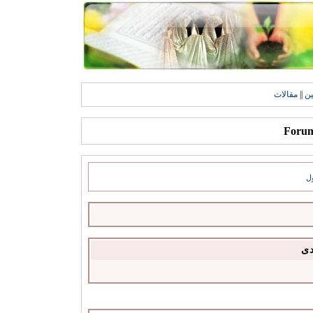
ين
||
مقالات
ل
دى