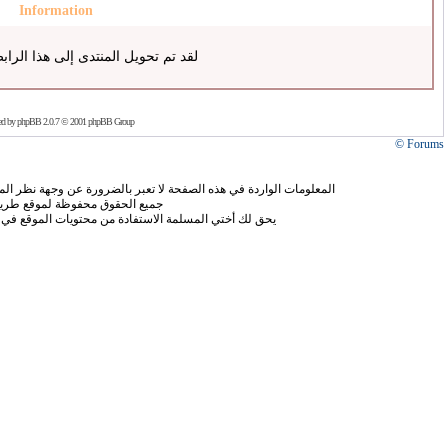
Information
لقد تم تحويل المنتدى إلى هذا الراب
ed by
phpBB
2.0.7 © 2001 phpBB Group
Forums ©
المعلومات الواردة في هذه الصفحة لا تعبر بالضرورة عن وجهة نظر الموق
جميع الحقوق محفوظة لموقع طريق
يحق لك أختي المسلمة الاستفادة من محتويات الموقع في 