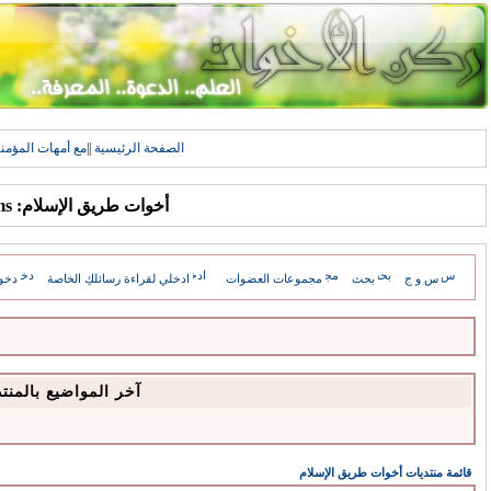
الصفحة الرئيسية
||
مع أمهات المؤمن
أخوات طريق الإسلام: Forums
س و ج
بحث
مجموعات العضوات
ادخلي لقراءة رسائلكِ الخاصة
دخو
آخر المواضيع بالمنت
قائمة منتديات أخوات طريق الإسلام