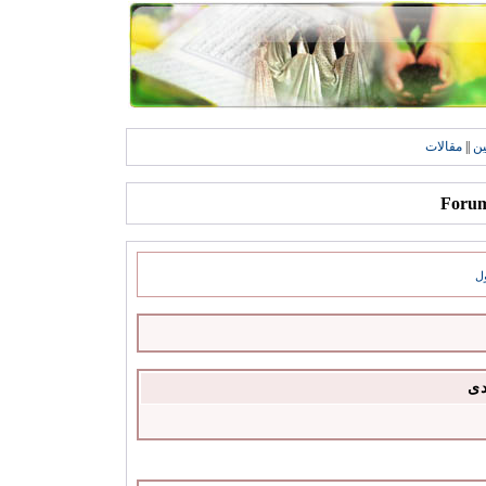
ين
||
مقالات
ل
دى