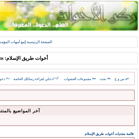
الصفحة الرئيسية
||
مع أمهات المؤمن
أخوات طريق الإسلام: Forums
س و ج
بحث
مجموعات العضوات
ادخلي لقراءة رسائلكِ الخاصة
دخو
آخر المواضيع بالمنت
قائمة منتديات أخوات طريق الإسلام