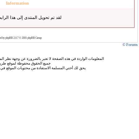
Information
لقد تم تحويل المنتدى إلى هذا الراب
ed by
phpBB
2.0.7 © 2001 phpBB Group
Forums ©
المعلومات الواردة في هذه الصفحة لا تعبر بالضرورة عن وجهة نظر الموق
جميع الحقوق محفوظة لموقع طريق
يحق لك أختي المسلمة الاستفادة من محتويات الموقع في 