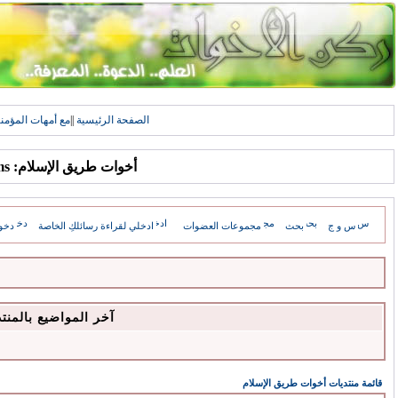
الصفحة الرئيسية
||
مع أمهات المؤمن
أخوات طريق الإسلام: Forums
س و ج
بحث
مجموعات العضوات
ادخلي لقراءة رسائلكِ الخاصة
دخو
آخر المواضيع بالمنت
قائمة منتديات أخوات طريق الإسلام