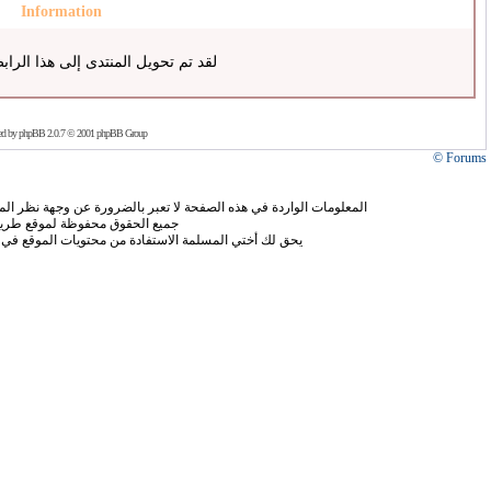
Information
لقد تم تحويل المنتدى إلى هذا الراب
ed by
phpBB
2.0.7 © 2001 phpBB Group
Forums ©
المعلومات الواردة في هذه الصفحة لا تعبر بالضرورة عن وجهة نظر الموق
جميع الحقوق محفوظة لموقع طريق
يحق لك أختي المسلمة الاستفادة من محتويات الموقع في 