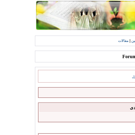
ين
||
مقالات
ل
دى