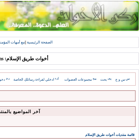
الصفحة الرئيسية
||
مع أمهات المؤمن
أخوات طريق الإسلام: Forums
س و ج
بحث
مجموعات العضوات
ادخلي لقراءة رسائلكِ الخاصة
دخو
آخر المواضيع بالمنت
قائمة منتديات أخوات طريق الإسلام