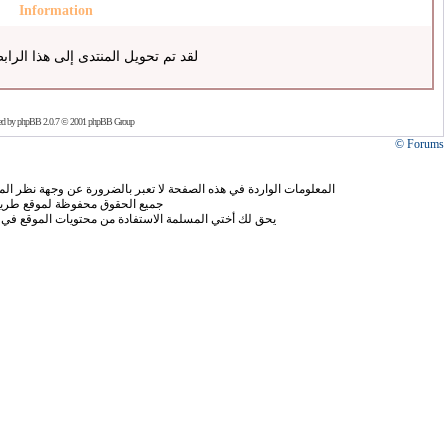
Information
لقد تم تحويل المنتدى إلى هذا الراب
ed by
phpBB
2.0.7 © 2001 phpBB Group
Forums ©
المعلومات الواردة في هذه الصفحة لا تعبر بالضرورة عن وجهة نظر الموق
جميع الحقوق محفوظة لموقع طريق
يحق لك أختي المسلمة الاستفادة من محتويات الموقع في 