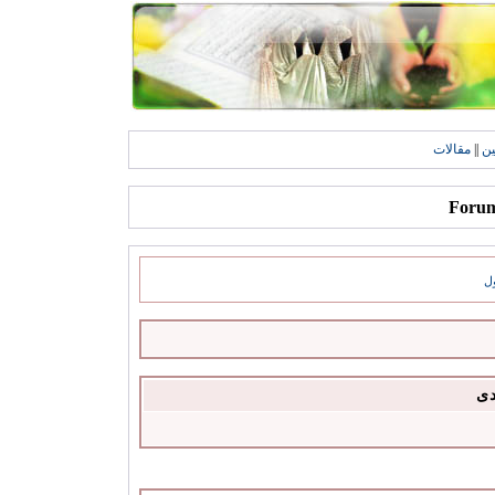
ين
||
مقالات
ل
دى