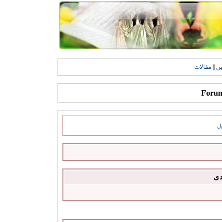
ين
||
مقالات
ل
دى