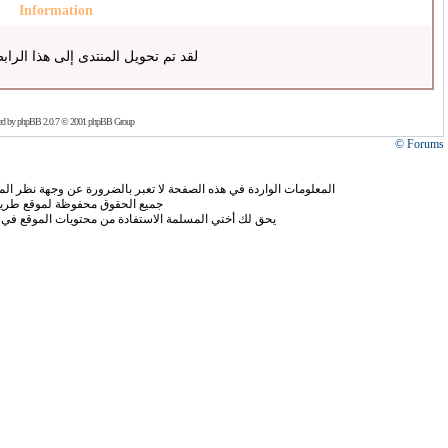
Information
لقد تم تحويل المنتدى إلى هذا الراب
ed by
phpBB
2.0.7 © 2001 phpBB Group
Forums ©
المعلومات الواردة في هذه الصفحة لا تعبر بالضرورة عن وجهة نظر الموق
جميع الحقوق محفوظة لموقع طريق
يحق لك أختي المسلمة الاستفادة من محتويات الموقع في 