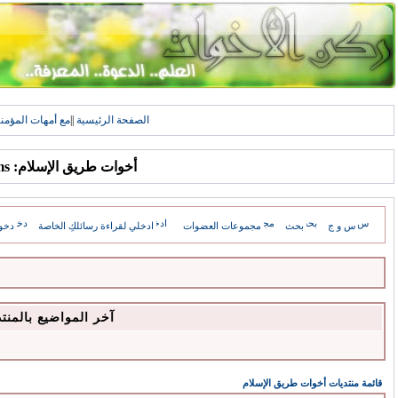
الصفحة الرئيسية
||
مع أمهات المؤمن
أخوات طريق الإسلام: Forums
س و ج
بحث
مجموعات العضوات
ادخلي لقراءة رسائلكِ الخاصة
دخو
آخر المواضيع بالمنت
قائمة منتديات أخوات طريق الإسلام