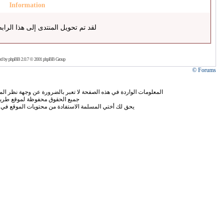
Information
لقد تم تحويل المنتدى إلى هذا الراب
ed by
phpBB
2.0.7 © 2001 phpBB Group
Forums ©
المعلومات الواردة في هذه الصفحة لا تعبر بالضرورة عن وجهة نظر الموق
جميع الحقوق محفوظة لموقع طريق
يحق لك أختي المسلمة الاستفادة من محتويات الموقع في 