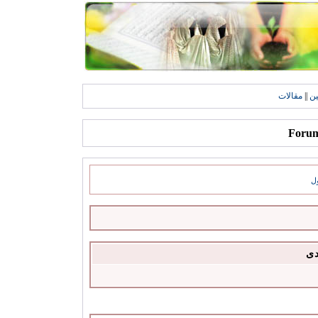
ين
||
مقالات
ل
دى