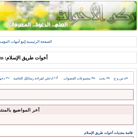
الصفحة الرئيسية
||
مع أمهات المؤمن
أخوات طريق الإسلام: Forums
س و ج
بحث
مجموعات العضوات
ادخلي لقراءة رسائلكِ الخاصة
دخو
آخر المواضيع بالمنت
قائمة منتديات أخوات طريق الإسلام