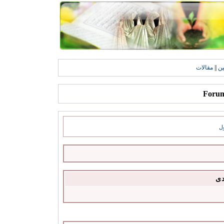
ين
||
مقالات
ل
دى