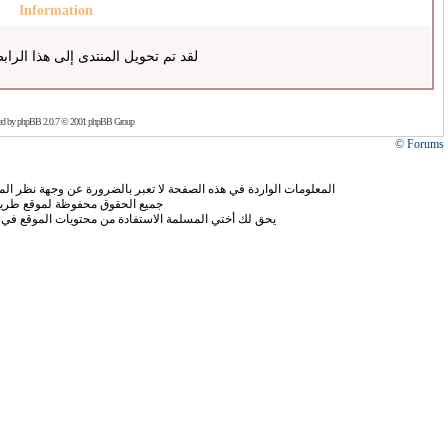
Information
لقد تم تحويل المنتدى إلى هذا الراب
ed by
phpBB
2.0.7 © 2001 phpBB Group
Forums ©
المعلومات الواردة في هذه الصفحة لا تعبر بالضرورة عن وجهة نظر الموق
جميع الحقوق محفوظة لموقع طريق
يحق لك أختي المسلمة الاستفادة من محتويات الموقع في 