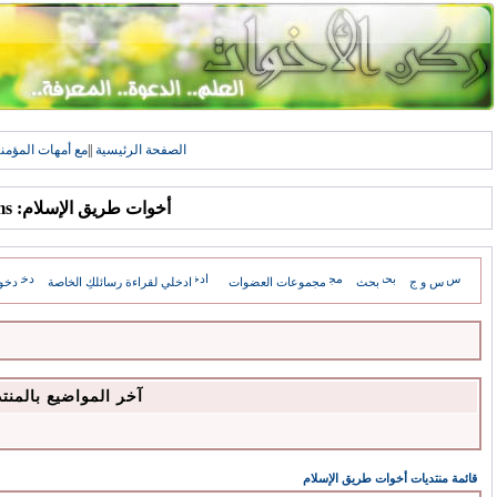
الصفحة الرئيسية
||
مع أمهات المؤمن
أخوات طريق الإسلام: Forums
س و ج
بحث
مجموعات العضوات
ادخلي لقراءة رسائلكِ الخاصة
دخو
آخر المواضيع بالمنت
قائمة منتديات أخوات طريق الإسلام