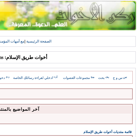
الصفحة الرئيسية
||
مع أمهات المؤمن
أخوات طريق الإسلام: Forums
س و ج
بحث
مجموعات العضوات
ادخلي لقراءة رسائلكِ الخاصة
دخو
آخر المواضيع بالمنت
قائمة منتديات أخوات طريق الإسلام