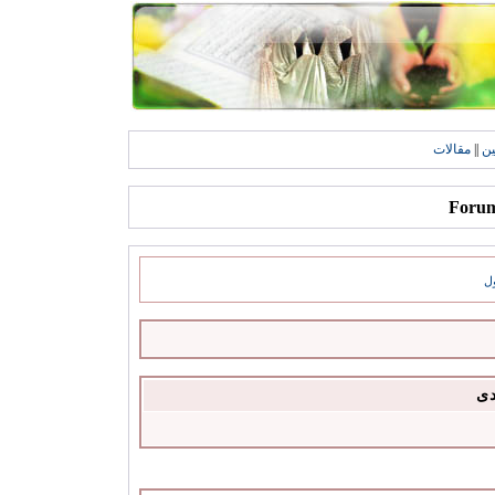
ين
||
مقالات
ل
دى