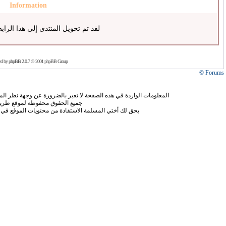
Information
لقد تم تحويل المنتدى إلى هذا الراب
ed by
phpBB
2.0.7 © 2001 phpBB Group
Forums ©
المعلومات الواردة في هذه الصفحة لا تعبر بالضرورة عن وجهة نظر الموق
جميع الحقوق محفوظة لموقع طريق
يحق لك أختي المسلمة الاستفادة من محتويات الموقع في 