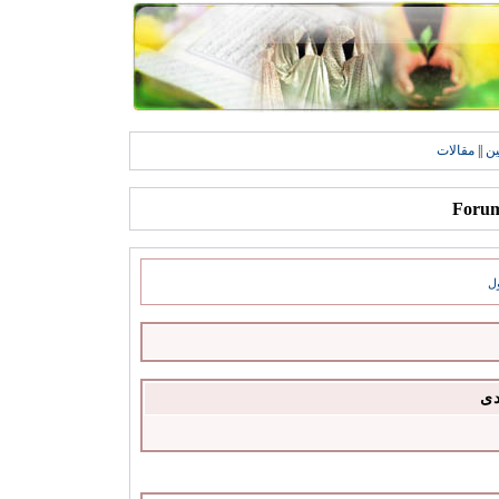
ين
||
مقالات
ل
دى