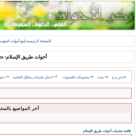
الصفحة الرئيسية
||
مع أمهات المؤمن
أخوات طريق الإسلام: Forums
س و ج
بحث
مجموعات العضوات
ادخلي لقراءة رسائلكِ الخاصة
دخو
آخر المواضيع بالمنت
قائمة منتديات أخوات طريق الإسلام