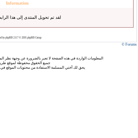
Information
لقد تم تحويل المنتدى إلى هذا الراب
ed by
phpBB
2.0.7 © 2001 phpBB Group
Forums ©
المعلومات الواردة في هذه الصفحة لا تعبر بالضرورة عن وجهة نظر الموق
جميع الحقوق محفوظة لموقع طريق
يحق لك أختي المسلمة الاستفادة من محتويات الموقع في 