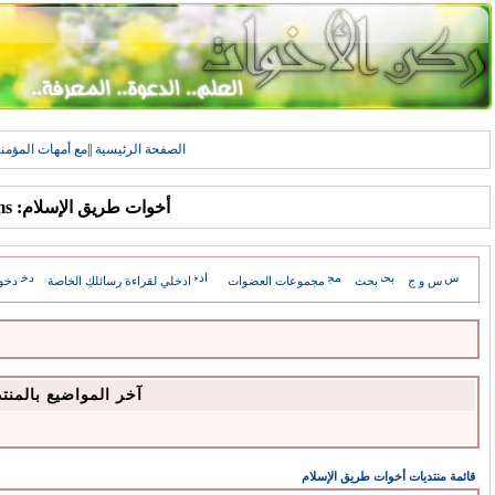
الصفحة الرئيسية
||
مع أمهات المؤمن
أخوات طريق الإسلام: Forums
س و ج
بحث
مجموعات العضوات
ادخلي لقراءة رسائلكِ الخاصة
دخو
آخر المواضيع بالمنت
قائمة منتديات أخوات طريق الإسلام