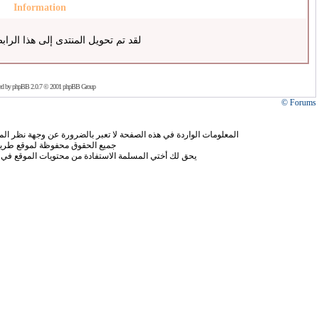
Information
لقد تم تحويل المنتدى إلى هذا الراب
ed by
phpBB
2.0.7 © 2001 phpBB Group
Forums ©
المعلومات الواردة في هذه الصفحة لا تعبر بالضرورة عن وجهة نظر الموق
جميع الحقوق محفوظة لموقع طريق
يحق لك أختي المسلمة الاستفادة من محتويات الموقع في 