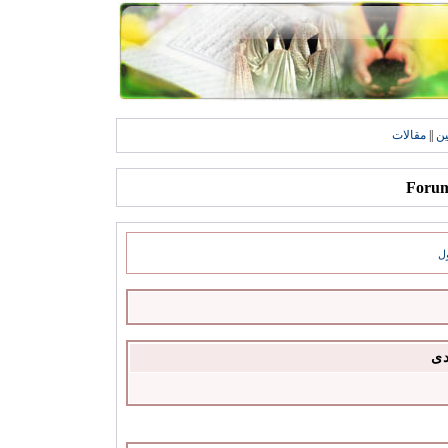
ين
||
مقالات
ل
دى