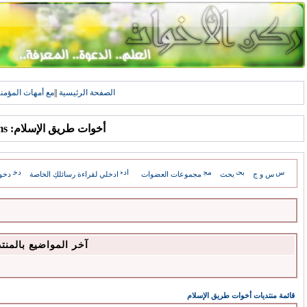
الصفحة الرئيسية
||
مع أمهات المؤمن
أخوات طريق الإسلام: Forums
س و ج
بحث
مجموعات العضوات
ادخلي لقراءة رسائلكِ الخاصة
دخو
آخر المواضيع بالمنت
قائمة منتديات أخوات طريق الإسلام