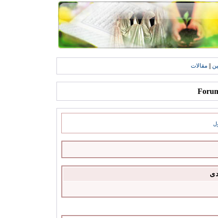
ين
||
مقالات
ل
دى