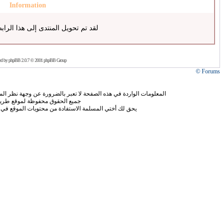
Information
لقد تم تحويل المنتدى إلى هذا الراب
ed by
phpBB
2.0.7 © 2001 phpBB Group
Forums ©
المعلومات الواردة في هذه الصفحة لا تعبر بالضرورة عن وجهة نظر الموق
جميع الحقوق محفوظة لموقع طريق
يحق لك أختي المسلمة الاستفادة من محتويات الموقع في 