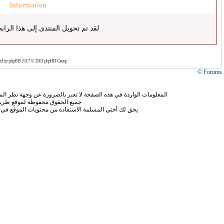
Information
لقد تم تحويل المنتدى إلى هذا الراب
ed by
phpBB
2.0.7 © 2001 phpBB Group
Forums ©
المعلومات الواردة في هذه الصفحة لا تعبر بالضرورة عن وجهة نظر الموق
جميع الحقوق محفوظة لموقع طريق
يحق لك أختي المسلمة الاستفادة من محتويات الموقع في 