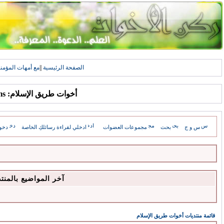
الصفحة الرئيسية
||
مع أمهات المؤمن
أخوات طريق الإسلام: Forums
س و ج
بحث
مجموعات العضوات
ادخلي لقراءة رسائلكِ الخاصة
دخو
آخر المواضيع بالمنت
قائمة منتديات أخوات طريق الإسلام