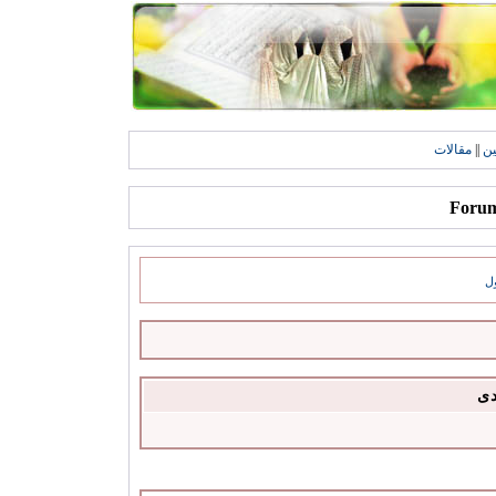
ين
||
مقالات
ل
دى