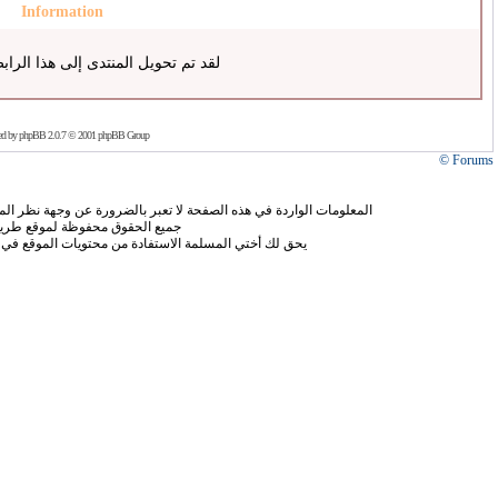
Information
لقد تم تحويل المنتدى إلى هذا الراب
ed by
phpBB
2.0.7 © 2001 phpBB Group
Forums ©
المعلومات الواردة في هذه الصفحة لا تعبر بالضرورة عن وجهة نظر الموق
جميع الحقوق محفوظة لموقع طريق
يحق لك أختي المسلمة الاستفادة من محتويات الموقع في 