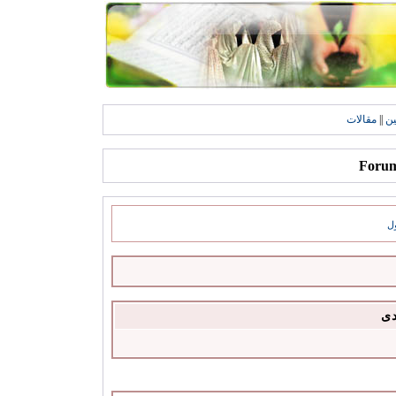
ين
||
مقالات
ل
دى