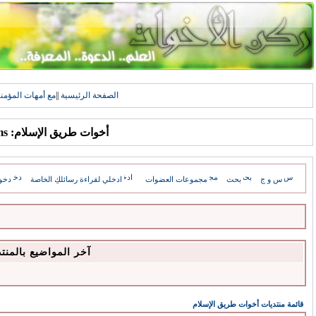
الصفحة الرئيسية
||
مع أمهات المؤمن
أخوات طريق الإسلام: Forums
س و ج
بحث
مجموعات العضوات
ادخلي لقراءة رسائلكِ الخاصة
دخو
آخر المواضيع بالمنت
قائمة منتديات أخوات طريق الإسلام