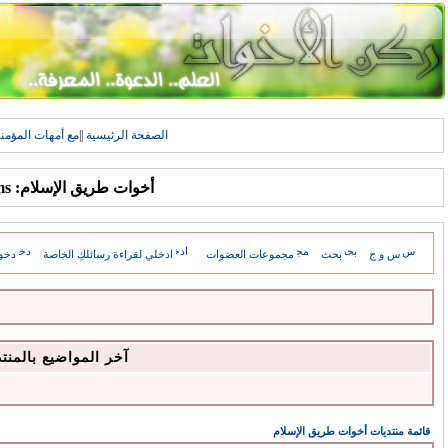
الصفحة الرئيسية
||
مع أمهات المؤمن
أخوات طريق الإسلام: Forums
س و ج
بحث
مجموعات العضوات
ادخلي لقراءة رسائلكِ الخاصة
دخو
آخر المواضيع بالمنت
قائمة منتديات أخوات طريق الإسلام