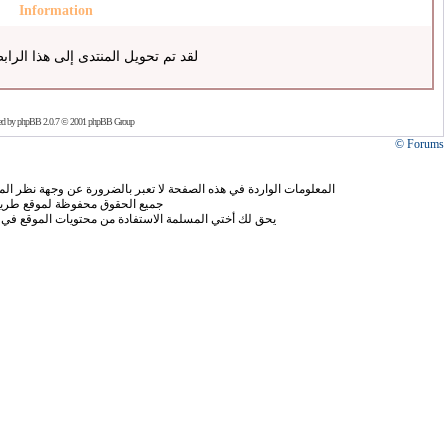
Information
لقد تم تحويل المنتدى إلى هذا الراب
ed by
phpBB
2.0.7 © 2001 phpBB Group
Forums ©
المعلومات الواردة في هذه الصفحة لا تعبر بالضرورة عن وجهة نظر الموق
جميع الحقوق محفوظة لموقع طريق
يحق لك أختي المسلمة الاستفادة من محتويات الموقع في 