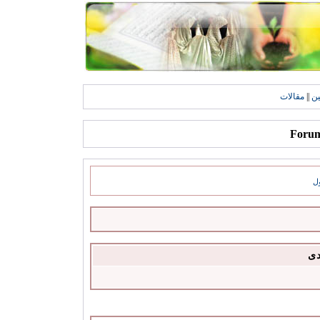
ين
||
مقالات
ل
دى