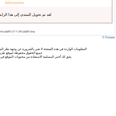
Information
لقد تم تحويل المنتدى إلى هذا الراب
ed by
phpBB
2.0.7 © 2001 phpBB Group
Forums ©
المعلومات الواردة في هذه الصفحة لا تعبر بالضرورة عن وجهة نظر الموق
جميع الحقوق محفوظة لموقع طريق
يحق لك أختي المسلمة الاستفادة من محتويات الموقع في 