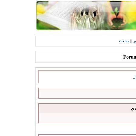
ين
||
مقالات
ل
دى