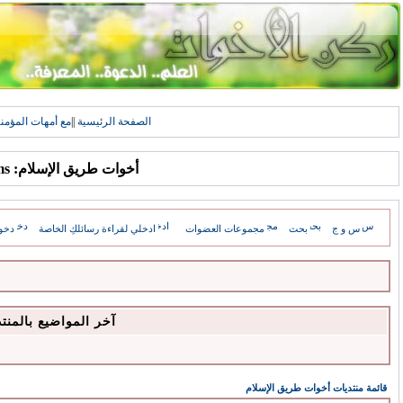
الصفحة الرئيسية
||
مع أمهات المؤمن
أخوات طريق الإسلام: Forums
س و ج
بحث
مجموعات العضوات
ادخلي لقراءة رسائلكِ الخاصة
دخو
آخر المواضيع بالمنت
قائمة منتديات أخوات طريق الإسلام