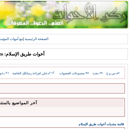
الصفحة الرئيسية
||
مع أمهات المؤمن
أخوات طريق الإسلام: Forums
س و ج
بحث
مجموعات العضوات
ادخلي لقراءة رسائلكِ الخاصة
دخو
آخر المواضيع بالمنت
قائمة منتديات أخوات طريق الإسلام