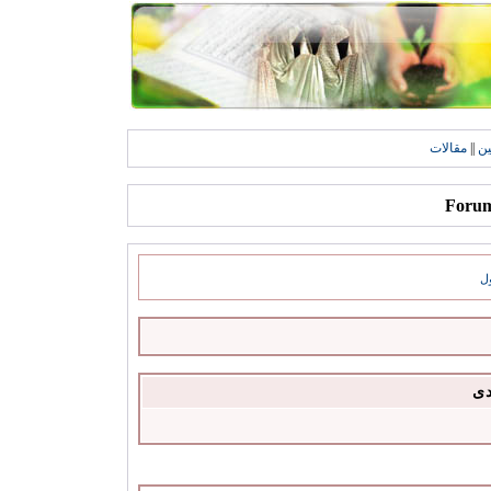
ين
||
مقالات
ل
دى