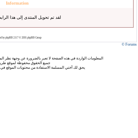
Information
لقد تم تحويل المنتدى إلى هذا الراب
ed by
phpBB
2.0.7 © 2001 phpBB Group
Forums ©
المعلومات الواردة في هذه الصفحة لا تعبر بالضرورة عن وجهة نظر الموق
جميع الحقوق محفوظة لموقع طريق
يحق لك أختي المسلمة الاستفادة من محتويات الموقع في 