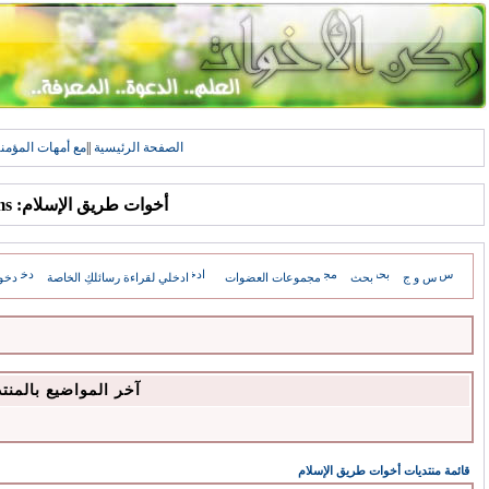
الصفحة الرئيسية
||
مع أمهات المؤمن
أخوات طريق الإسلام: Forums
س و ج
بحث
مجموعات العضوات
ادخلي لقراءة رسائلكِ الخاصة
دخو
آخر المواضيع بالمنت
قائمة منتديات أخوات طريق الإسلام