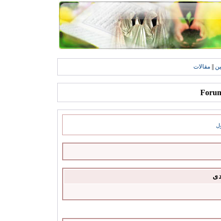
ين
||
مقالات
ل
دى