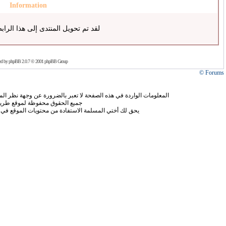
Information
لقد تم تحويل المنتدى إلى هذا الراب
ed by
phpBB
2.0.7 © 2001 phpBB Group
Forums ©
المعلومات الواردة في هذه الصفحة لا تعبر بالضرورة عن وجهة نظر الموق
جميع الحقوق محفوظة لموقع طريق
يحق لك أختي المسلمة الاستفادة من محتويات الموقع في 