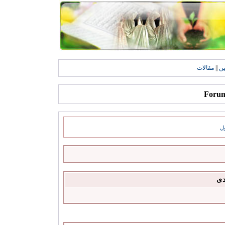
ين
||
مقالات
ل
دى