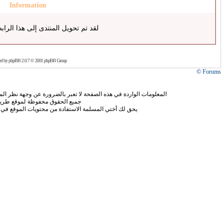
Information
لقد تم تحويل المنتدى إلى هذا الراب
ed by
phpBB
2.0.7 © 2001 phpBB Group
Forums ©
المعلومات الواردة في هذه الصفحة لا تعبر بالضرورة عن وجهة نظر الموق
جميع الحقوق محفوظة لموقع طريق
يحق لك أختي المسلمة الاستفادة من محتويات الموقع في 