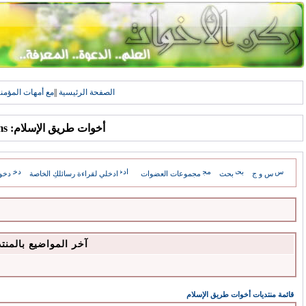
الصفحة الرئيسية
||
مع أمهات المؤمن
أخوات طريق الإسلام: Forums
س و ج
بحث
مجموعات العضوات
ادخلي لقراءة رسائلكِ الخاصة
دخو
آخر المواضيع بالمنت
قائمة منتديات أخوات طريق الإسلام