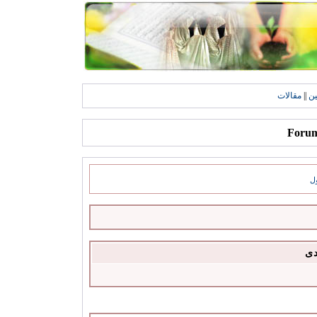
ين
||
مقالات
ل
دى