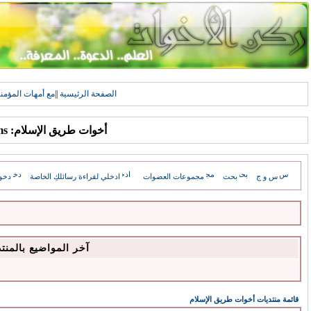
الصفحة الرئيسية
||
مع أمهات المؤمن
أخوات طريق الإسلام: Forums
س و ج
بحث
مجموعات العضوات
ادخلي لقراءة رسائلكِ الخاصة
دخو
آخر المواضيع بالمنت
قائمة منتديات أخوات طريق الإسلام