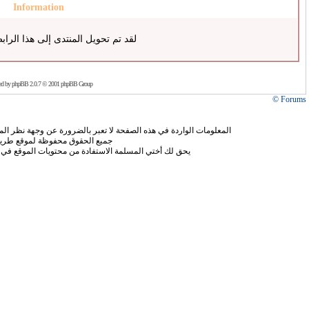
Information
لقد تم تحويل المنتدى إلى هذا الراب
ed by
phpBB
2.0.7 © 2001 phpBB Group
Forums ©
المعلومات الواردة في هذه الصفحة لا تعبر بالضرورة عن وجهة نظر الموق
جميع الحقوق محفوظة لموقع طريق
يحق لك أختي المسلمة الاستفادة من محتويات الموقع في 