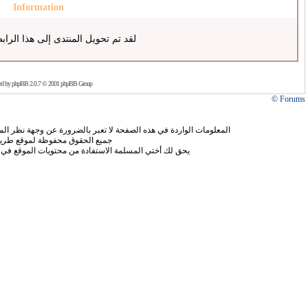
Information
لقد تم تحويل المنتدى إلى هذا الراب
ed by
phpBB
2.0.7 © 2001 phpBB Group
Forums ©
المعلومات الواردة في هذه الصفحة لا تعبر بالضرورة عن وجهة نظر الموق
جميع الحقوق محفوظة لموقع طريق
يحق لك أختي المسلمة الاستفادة من محتويات الموقع في 