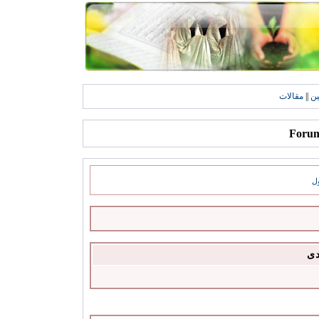
ين
||
مقالات
ل
دى