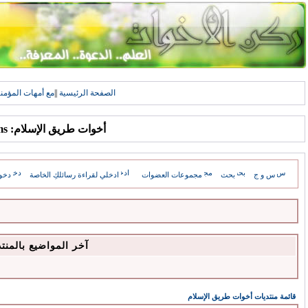
الصفحة الرئيسية
||
مع أمهات المؤمن
أخوات طريق الإسلام: Forums
س و ج
بحث
مجموعات العضوات
ادخلي لقراءة رسائلكِ الخاصة
دخو
آخر المواضيع بالمنت
قائمة منتديات أخوات طريق الإسلام