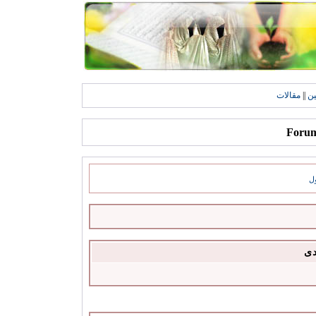
ين
||
مقالات
ل
دى