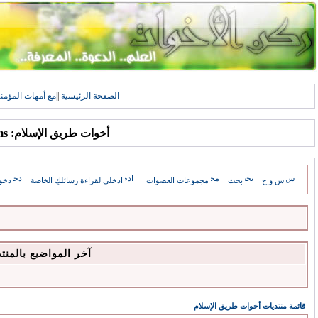
الصفحة الرئيسية
||
مع أمهات المؤمن
أخوات طريق الإسلام: Forums
س و ج
بحث
مجموعات العضوات
ادخلي لقراءة رسائلكِ الخاصة
دخو
آخر المواضيع بالمنت
قائمة منتديات أخوات طريق الإسلام