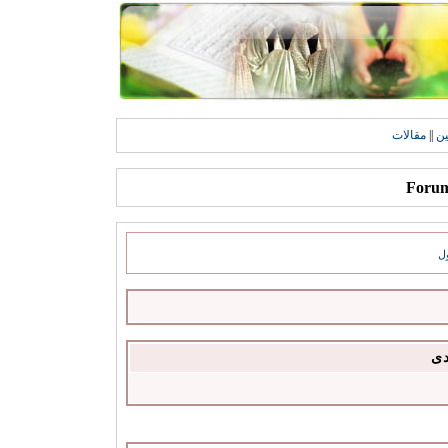
ين
||
مقالات
ل
دى