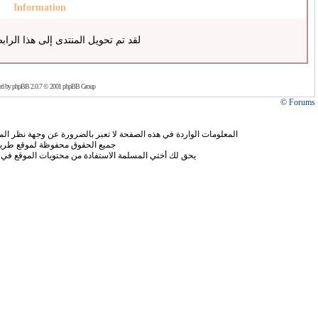
Information
لقد تم تحويل المنتدى إلى هذا الراب
ed by
phpBB
2.0.7 © 2001 phpBB Group
Forums ©
المعلومات الواردة في هذه الصفحة لا تعبر بالضرورة عن وجهة نظر الموق
جميع الحقوق محفوظة لموقع طريق
يحق لك أختي المسلمة الاستفادة من محتويات الموقع في 