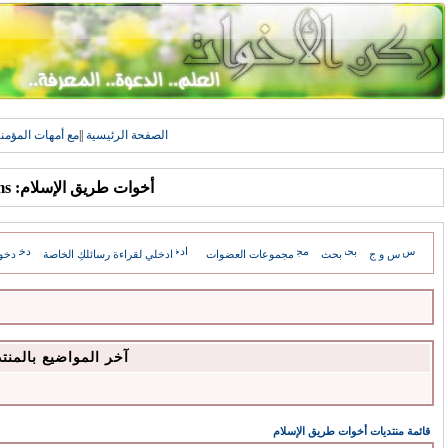
الصفحة الرئيسية
||
مع أمهات المؤمن
أخوات طريق الإسلام: Forums
س و ج
بحث
مجموعات العضوات
ادخلي لقراءة رسائلكِ الخاصة
دخو
آخر المواضيع بالمنت
قائمة منتديات أخوات طريق الإسلام