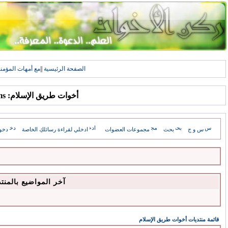
الصفحة الرئيسية
||
مع أمهات المؤمن
أخوات طريق الإسلام: Forums
س و ج
بحث
مجموعات العضوات
ادخلي لقراءة رسائلكِ الخاصة
دخو
آخر المواضيع بالمنت
قائمة منتديات أخوات طريق الإسلام