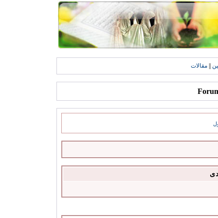
ين
||
مقالات
ل
دى