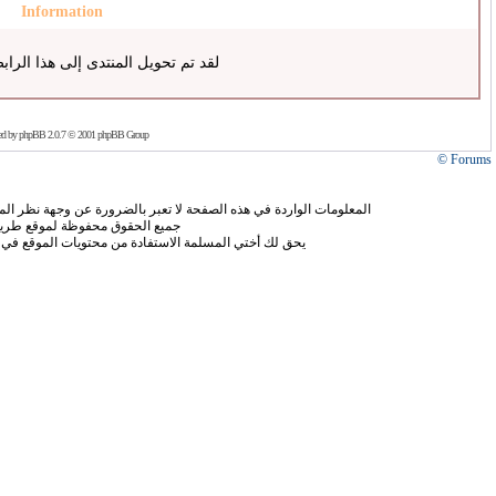
Information
لقد تم تحويل المنتدى إلى هذا الراب
ed by
phpBB
2.0.7 © 2001 phpBB Group
Forums ©
المعلومات الواردة في هذه الصفحة لا تعبر بالضرورة عن وجهة نظر الموق
جميع الحقوق محفوظة لموقع طريق
يحق لك أختي المسلمة الاستفادة من محتويات الموقع في 