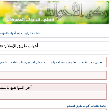
الصفحة الرئيسية
||
مع أمهات المؤمن
أخوات طريق الإسلام: Forums
س و ج
بحث
مجموعات العضوات
ادخلي لقراءة رسائلكِ الخاصة
دخو
آخر المواضيع بالمنت
قائمة منتديات أخوات طريق الإسلام