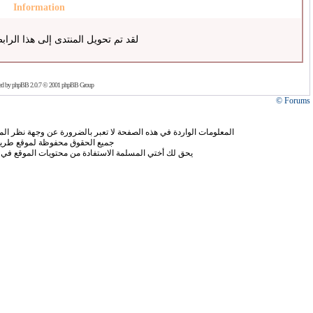
Information
لقد تم تحويل المنتدى إلى هذا الراب
ed by
phpBB
2.0.7 © 2001 phpBB Group
Forums ©
المعلومات الواردة في هذه الصفحة لا تعبر بالضرورة عن وجهة نظر الموق
جميع الحقوق محفوظة لموقع طريق
يحق لك أختي المسلمة الاستفادة من محتويات الموقع في 