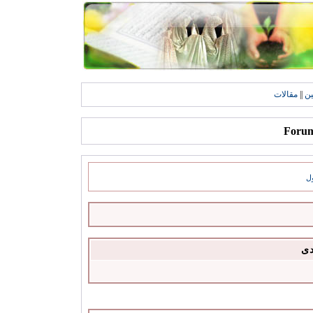
ين
||
مقالات
ل
دى