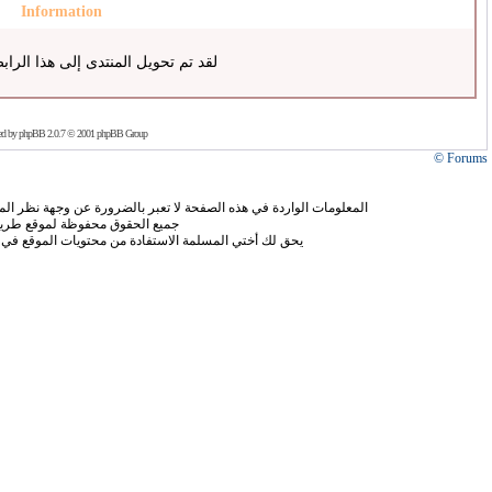
Information
لقد تم تحويل المنتدى إلى هذا الراب
ed by
phpBB
2.0.7 © 2001 phpBB Group
Forums ©
المعلومات الواردة في هذه الصفحة لا تعبر بالضرورة عن وجهة نظر الموق
جميع الحقوق محفوظة لموقع طريق
يحق لك أختي المسلمة الاستفادة من محتويات الموقع في 