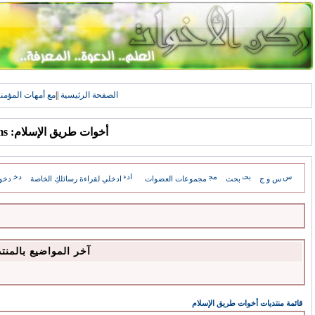
الصفحة الرئيسية
||
مع أمهات المؤمن
أخوات طريق الإسلام: Forums
س و ج
بحث
مجموعات العضوات
ادخلي لقراءة رسائلكِ الخاصة
دخو
آخر المواضيع بالمنت
قائمة منتديات أخوات طريق الإسلام