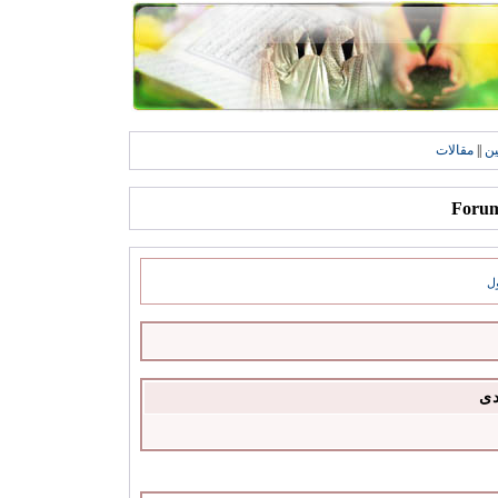
ين
||
مقالات
ل
دى