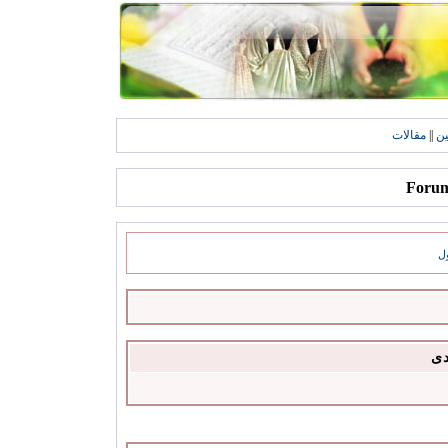
ين
||
مقالات
ل
دى