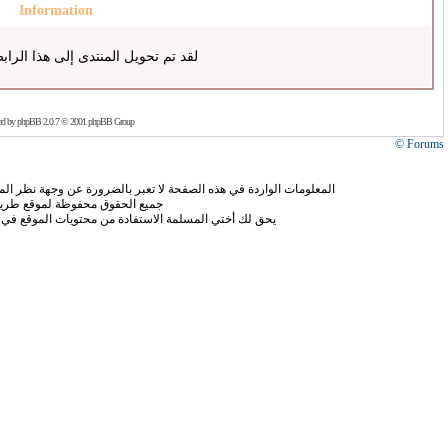
Information
لقد تم تحويل المنتدى إلى هذا الراب
ed by
phpBB
2.0.7 © 2001 phpBB Group
Forums ©
المعلومات الواردة في هذه الصفحة لا تعبر بالضرورة عن وجهة نظر الموق
جميع الحقوق محفوظة لموقع طريق
يحق لك أختي المسلمة الاستفادة من محتويات الموقع في 