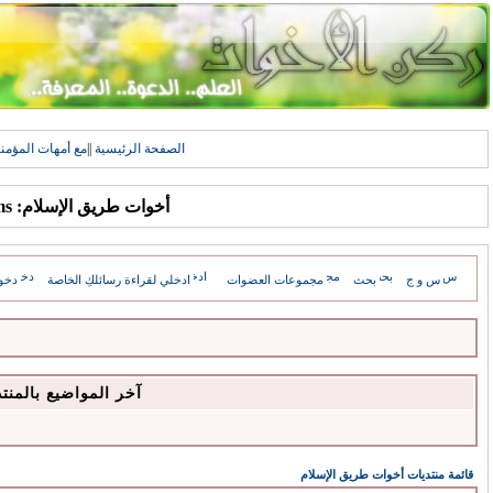
الصفحة الرئيسية
||
مع أمهات المؤمن
أخوات طريق الإسلام: Forums
س و ج
بحث
مجموعات العضوات
ادخلي لقراءة رسائلكِ الخاصة
دخو
آخر المواضيع بالمنت
قائمة منتديات أخوات طريق الإسلام