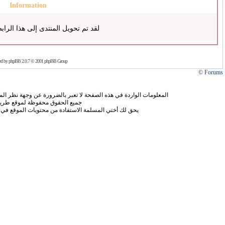
Information
لقد تم تحويل المنتدى إلى هذا الراب
ed by
phpBB
2.0.7 © 2001 phpBB Group
Forums ©
المعلومات الواردة في هذه الصفحة لا تعبر بالضرورة عن وجهة نظر الموق
جميع الحقوق محفوظة لموقع طريق
يحق لك أختي المسلمة الاستفادة من محتويات الموقع في 