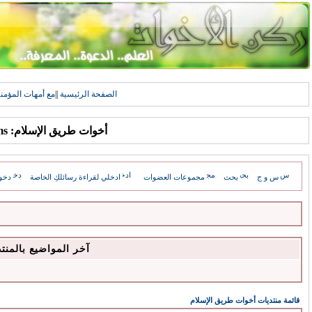
الصفحة الرئيسية
||
مع أمهات المؤمن
أخوات طريق الإسلام: Forums
س و ج
بحث
مجموعات العضوات
ادخلي لقراءة رسائلكِ الخاصة
دخو
آخر المواضيع بالمنت
قائمة منتديات أخوات طريق الإسلام