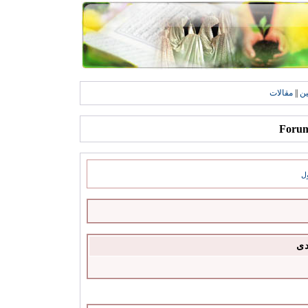
ين
||
مقالات
ل
دى