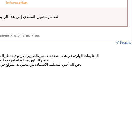
Information
لقد تم تحويل المنتدى إلى هذا الراب
ed by
phpBB
2.0.7 © 2001 phpBB Group
Forums ©
المعلومات الواردة في هذه الصفحة لا تعبر بالضرورة عن وجهة نظر الموق
جميع الحقوق محفوظة لموقع طريق
يحق لك أختي المسلمة الاستفادة من محتويات الموقع في 