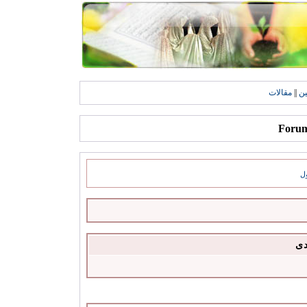
ين
||
مقالات
ل
دى