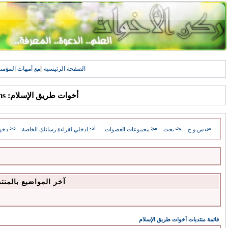
الصفحة الرئيسية
||
مع أمهات المؤمن
أخوات طريق الإسلام: Forums
س و ج
بحث
مجموعات العضوات
ادخلي لقراءة رسائلكِ الخاصة
دخو
آخر المواضيع بالمنت
قائمة منتديات أخوات طريق الإسلام