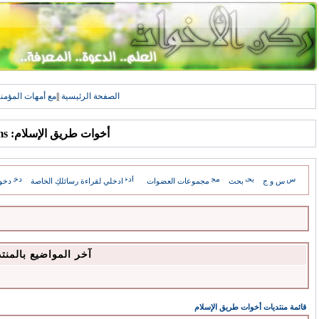
الصفحة الرئيسية
||
مع أمهات المؤمن
أخوات طريق الإسلام: Forums
س و ج
بحث
مجموعات العضوات
ادخلي لقراءة رسائلكِ الخاصة
دخو
آخر المواضيع بالمنت
قائمة منتديات أخوات طريق الإسلام