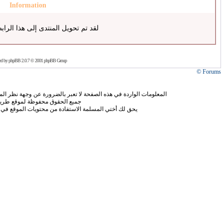
Information
لقد تم تحويل المنتدى إلى هذا الراب
ed by
phpBB
2.0.7 © 2001 phpBB Group
Forums ©
المعلومات الواردة في هذه الصفحة لا تعبر بالضرورة عن وجهة نظر الموق
جميع الحقوق محفوظة لموقع طريق
يحق لك أختي المسلمة الاستفادة من محتويات الموقع في 