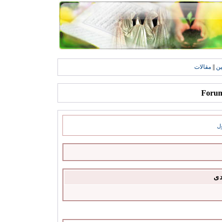
ين
||
مقالات
ل
دى