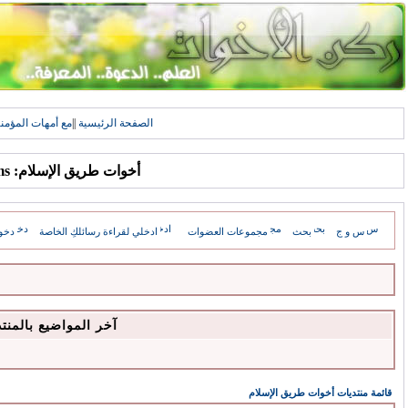
الصفحة الرئيسية
||
مع أمهات المؤمن
أخوات طريق الإسلام: Forums
س و ج
بحث
مجموعات العضوات
ادخلي لقراءة رسائلكِ الخاصة
دخو
آخر المواضيع بالمنت
قائمة منتديات أخوات طريق الإسلام