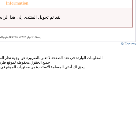
Information
لقد تم تحويل المنتدى إلى هذا الراب
ed by
phpBB
2.0.7 © 2001 phpBB Group
Forums ©
المعلومات الواردة في هذه الصفحة لا تعبر بالضرورة عن وجهة نظر الموق
جميع الحقوق محفوظة لموقع طريق
يحق لك أختي المسلمة الاستفادة من محتويات الموقع في 