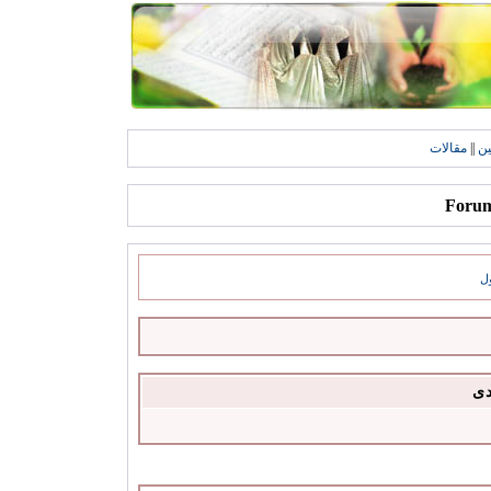
ين
||
مقالات
ل
دى