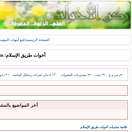
الصفحة الرئيسية
||
مع أمهات المؤمن
أخوات طريق الإسلام: Forums
س و ج
بحث
مجموعات العضوات
ادخلي لقراءة رسائلكِ الخاصة
دخو
آخر المواضيع بالمنت
قائمة منتديات أخوات طريق الإسلام