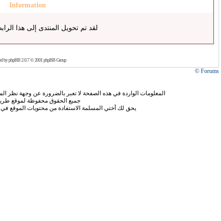
Information
لقد تم تحويل المنتدى إلى هذا الراب
ed by
phpBB
2.0.7 © 2001 phpBB Group
Forums ©
المعلومات الواردة في هذه الصفحة لا تعبر بالضرورة عن وجهة نظر الموق
جميع الحقوق محفوظة لموقع طريق
يحق لك أختي المسلمة الاستفادة من محتويات الموقع في 