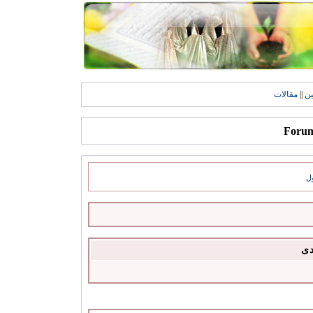
ين
||
مقالات
ل
دى