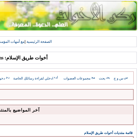
الصفحة الرئيسية
||
مع أمهات المؤمن
أخوات طريق الإسلام: Forums
س و ج
بحث
مجموعات العضوات
ادخلي لقراءة رسائلكِ الخاصة
دخو
آخر المواضيع بالمنت
قائمة منتديات أخوات طريق الإسلام