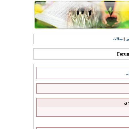
ين
||
مقالات
ل
دى