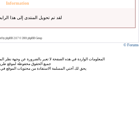
Information
لقد تم تحويل المنتدى إلى هذا الراب
ed by
phpBB
2.0.7 © 2001 phpBB Group
Forums ©
المعلومات الواردة في هذه الصفحة لا تعبر بالضرورة عن وجهة نظر الموق
جميع الحقوق محفوظة لموقع طريق
يحق لك أختي المسلمة الاستفادة من محتويات الموقع في 