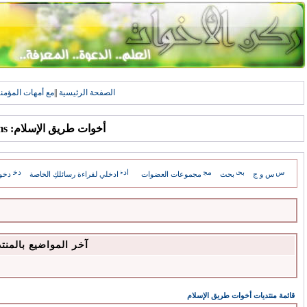
الصفحة الرئيسية
||
مع أمهات المؤمن
أخوات طريق الإسلام: Forums
س و ج
بحث
مجموعات العضوات
ادخلي لقراءة رسائلكِ الخاصة
دخو
آخر المواضيع بالمنت
قائمة منتديات أخوات طريق الإسلام