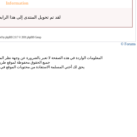
Information
لقد تم تحويل المنتدى إلى هذا الراب
ed by
phpBB
2.0.7 © 2001 phpBB Group
Forums ©
المعلومات الواردة في هذه الصفحة لا تعبر بالضرورة عن وجهة نظر الموق
جميع الحقوق محفوظة لموقع طريق
يحق لك أختي المسلمة الاستفادة من محتويات الموقع في 