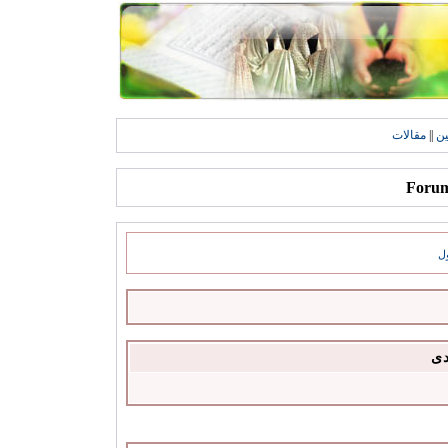
ين
||
مقالات
ل
دى