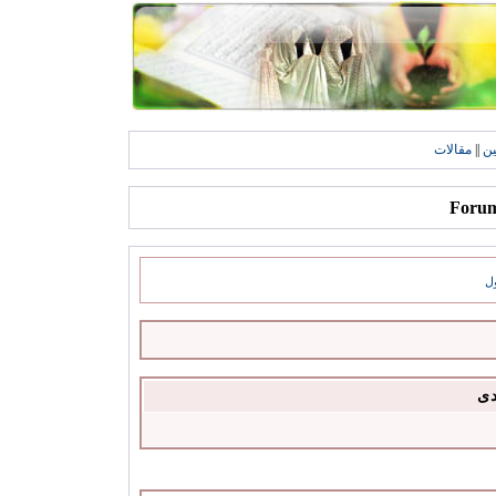
ين
||
مقالات
ل
دى