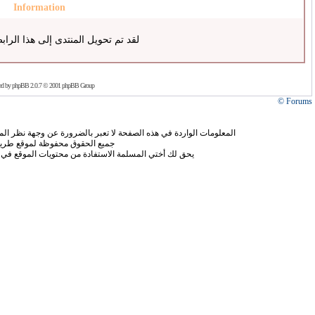
Information
لقد تم تحويل المنتدى إلى هذا الراب
ed by
phpBB
2.0.7 © 2001 phpBB Group
Forums ©
المعلومات الواردة في هذه الصفحة لا تعبر بالضرورة عن وجهة نظر الموق
جميع الحقوق محفوظة لموقع طريق
يحق لك أختي المسلمة الاستفادة من محتويات الموقع في 