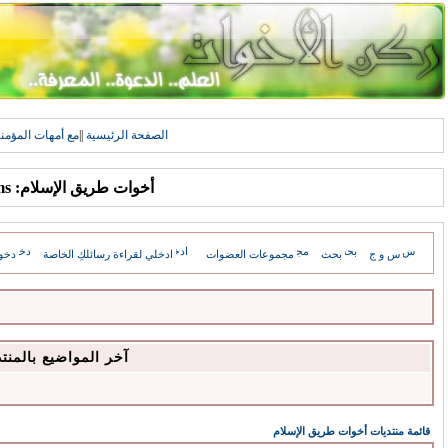
الصفحة الرئيسية
||
مع أمهات المؤمن
أخوات طريق الإسلام: Forums
س و ج
بحث
مجموعات العضوات
ادخلي لقراءة رسائلكِ الخاصة
دخو
آخر المواضيع بالمنت
قائمة منتديات أخوات طريق الإسلام