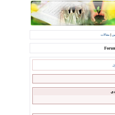
ين
||
مقالات
ل
دى