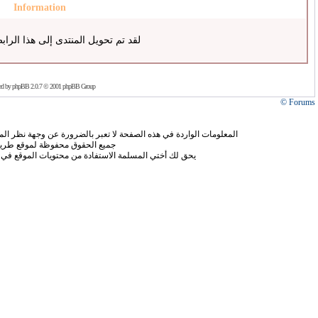
Information
لقد تم تحويل المنتدى إلى هذا الراب
ed by
phpBB
2.0.7 © 2001 phpBB Group
Forums ©
المعلومات الواردة في هذه الصفحة لا تعبر بالضرورة عن وجهة نظر الموق
جميع الحقوق محفوظة لموقع طريق
يحق لك أختي المسلمة الاستفادة من محتويات الموقع في 