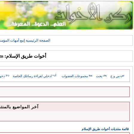
الصفحة الرئيسية
||
مع أمهات المؤمن
أخوات طريق الإسلام: Forums
س و ج
بحث
مجموعات العضوات
ادخلي لقراءة رسائلكِ الخاصة
دخو
آخر المواضيع بالمنت
قائمة منتديات أخوات طريق الإسلام