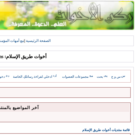
الصفحة الرئيسية
||
مع أمهات المؤمن
أخوات طريق الإسلام: Forums
س و ج
بحث
مجموعات العضوات
ادخلي لقراءة رسائلكِ الخاصة
دخو
آخر المواضيع بالمنت
قائمة منتديات أخوات طريق الإسلام