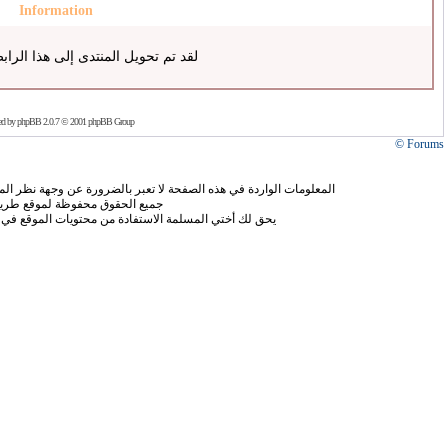
Information
لقد تم تحويل المنتدى إلى هذا الراب
ed by
phpBB
2.0.7 © 2001 phpBB Group
Forums ©
المعلومات الواردة في هذه الصفحة لا تعبر بالضرورة عن وجهة نظر الموق
جميع الحقوق محفوظة لموقع طريق
يحق لك أختي المسلمة الاستفادة من محتويات الموقع في 