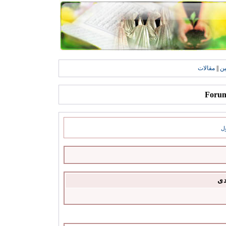
ين
||
مقالات
ل
دى