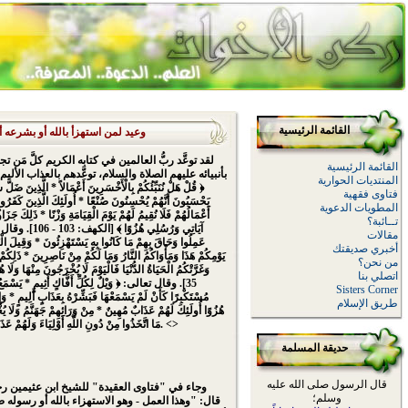
القائمة الرئيسية
وعيد لمن استهزأ بالله أو بشرعه أ
لقد توعَّد ربُّ العالمين في كتابه الكريم كلَّ مَن ت
القائمة الرئيسية
بأنبيائه عليهم الصلاة والسلام، توعَّدهم بالعذاب الألي
المنتديات الحوارية
﴿ قُلْ هَلْ نُنَبِّئُكُمْ بِالْأَخْسَرِينَ أَعْمَالاً * الَّذِينَ ضَلَّ س
فتاوى فقهية
يَحْسَبُونَ أَنَّهُمْ يُحْسِنُونَ صُنْعًا * أُولَئِكَ الَّذِينَ كَفَرُوا 
المطويات الدعوية
أَعْمَالُهُمْ فَلَا نُقِيمُ لَهُمْ يَوْمَ الْقِيَامَةِ وَزْنًا * ذَلِكَ جَزَا
تــائبة؟
آيَاتِي وَرُسُلِي هُ
مقالات
عَمِلُوا وَحَاقَ بِهِمْ مَا كَانُوا بِهِ يَسْتَهْزِئُونَ * وَقِيلَ الْي
أخبري صديقتك
يَوْمِكُمْ هَذَا وَمَأْوَاكُمُ النَّارُ وَمَا لَكُمْ مِنْ نَاصِرِينَ * ذَلِكُمْ بِأ
من نحن؟
اتصلي بنا
35]. وقال تعالى: ﴿ وَيْلٌ لِكُلِّ أَفَّاكٍ أَثِيمٍ * يَسْمَعُ آيَ
Sisters Corner
مُسْتَكْبِرًا كَأَنْ لَمْ يَسْمَعْهَا فَبَشِّرْهُ بِعَذَابٍ أَلِيمٍ * وَإِذَ
طريق الإسلام
هُزُوًا أُولَئِكَ لَهُمْ عَذَابٌ مُهِينٌ * مِنْ وَرَائِهِمْ جَهَنَّمُ وَلَا يُ
مَا اتَّخَذُوا مِنْ دُونِ اللَّهِ أَوْلِيَاءَ وَلَهُمْ عَذَابٌ عَظِيمٌ ﴾ [الجاثية: 7 - 10]. <>
حديقة المسلمة
قال الرسول صلى الله عليه
وسلم؛
قال: "وهذا العمل - وهو الاستهزاء بالله أو رسوله صل