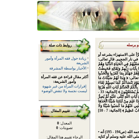
و برسله
روابط ذات صلة
جرَّأ على الاستهزاء بشرعه أو
·
زيادة حول فقه المرأة وأمور
م في نار الجحيم. قال تعالى:
الشريعة
َعْيُهُمْ فِي الْحَيَاةِ الدُّنْيَا وَهُمْ
·
الأخبار بواسطة المشرفة
بِآيَاتِ رَبِّهِمْ وَلِقَائِهِ فَحَبِطَتْ
ؤُهُمْ جَهَنَّمُ بِمَا كَفَرُوا وَاتَّخَذُوا
أكثر مقال قراءة عن فقه المرأة
زُوًا ﴾ [الكهف: 103 - 106]. وقال تعالى: ﴿ وَبَدَا لَهُمْ سَيِّئَاتُ مَا
وأمور الشريعة:
َوْمَ نَنْسَاكُمْ كَمَا نَسِيتُمْ لِقَاءَ
إفرازات المرأة من غير شهوة
َنَّكُمُ اتَّخَذْتُمْ آيَاتِ اللَّهِ هُزُوًا
ليست نجسة ولا تنقض الوضوء
وَغَرَّتْكُمُ الْحَيَاةُ الدُّنْيَا فَالْيَوْمَ لَا يُخْرَجُونَ مِنْهَا وَلَا هُمْ يُسْتَعْتَبُونَ ﴾ [الجاثية: 33 -
اتِ اللَّهِ تُتْلَى عَلَيْهِ ثُمَّ يُصِرُّ
ا عَلِمَ مِنْ آيَاتِنَا شَيْئًا اتَّخَذَهَا
غْنِي عَنْهُمْ مَا كَسَبُوا شَيْئًا وَلَا
تقييم المقال
المعدل:
0
تصويتات:
0
• وجاء في "فتاوى العقيدة" للشيخ ابن عثيمين رحمه الله (ص194 - 195) أنه
ى الله عليه وسلم أو كتابِه
الرجاء تقييم هذا المقال: