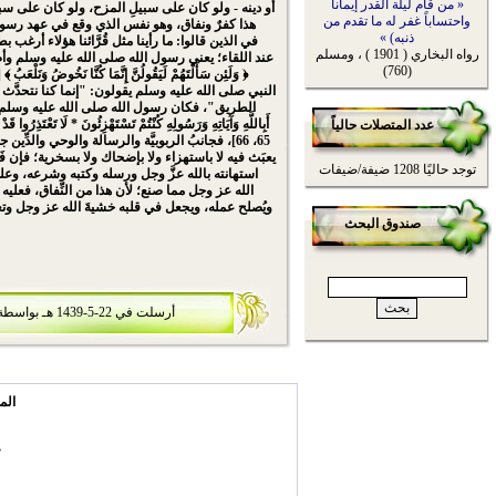
« من قام ليلة القدر إيماناً
أو دينه - ولو كان على سبيلِ المزح، ولو كان على س
واحتساباً غفر له ما تقدم من
هذا كفرٌ ونفاق، وهو نفس الذي وقع في عهد رسول
ذنبه) »
في الذين قالوا: ما رأينا مثل قُرَّائنا هؤلاء أرغب بط
رواه البخاري ( 1901 ) ، ومسلم
عند اللقاء؛ يعني رسول الله صلى الله عليه وسلم وأصحا
(760)
النبي صلى الله عليه وسلم يقولون: "إنما كنا نتحدَّث حد
الطريق"، فكان رسول الله صلى الله عليه وسلم يق
أَبِاللَّهِ وَآيَاتِهِ وَرَسُولِهِ كُنْتُمْ تَسْتَهْزِئُونَ * لَا تَعْتَذِرُوا قَ
عدد المتصلات حالياً
65، 66]، فجانبُ الربوبيَّة والرسالة والوحي والدِّي
يعبَث فيه لا باستهزاء ولا بإضحاك ولا بسخرية؛ فإن فَعَ
توجد حاليًا 1208 ضيفة/ضيفات
استهانته بالله عزَّ وجل ورسله وكتبه وشرعه، وعل
الله عز وجل مما صنع؛ لأن هذا من النِّفاق، فعليه
ويُصلح عمله، ويجعل في قلبه خشيةَ الله عز وجل وت
صندوق البحث
أرسلت في 22-5-1439 هـ بواسطة
الم