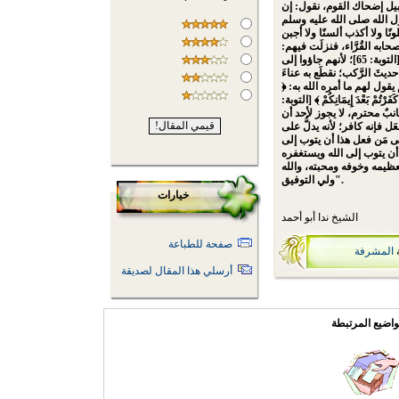
بيل إضحاك القوم، نقول: إن
 الله صلى الله عليه وسلم
ونًا ولا أكذب ألسنًا ولا أجبن
به القُرَّاء، فنزلَت فيهم:
﴿ وَلَئِن سَأَلْتَهُمْ لَيَقُولُنَّ إِنَّمَا كُنَّا نَخُوضُ وَنَلْعَبُ ﴾ [التوبة: 65]؛ لأنهم جاؤوا إلى
يثَ الرَّكب؛ نقطَع به عناءَ
ول لهم ما أمره الله به: ﴿
دْ كَفَرْتُمْ بَعْدَ إِيمَانِكُمْ ﴾ [التوبة:
ن جانبٌ محترم، لا يجوز لأحد أن
ل فإنه كافر؛ لأنه يدلُّ على
ى مَن فعل هذا أن يتوب إلى
 أن يتوب إلى الله ويستغفره
عظيمه وخوفه ومحبته، والله
ولي التوفيق".
خيارات
الشيخ ندا أبو أحمد
صفحة للطباعة
المشرفة
أرسلي هذا المقال لصديقة
واضيع المرتبطة