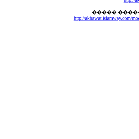
http://
����� ����
http://akhawat.islamway.com/m