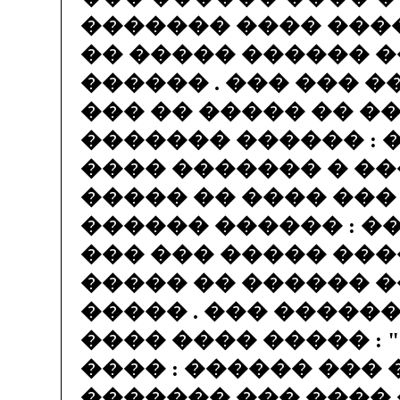
������� ���� ���
�� ����� ������ �
������ . ��� ��� �
��� �� ����� �� �
������� ������ : 
���� ������� � ��
����� �� ���� ���
������ ������ : �
��� ��� ����� ���
����� �� ������ �
����� . ��� ������
���� ���� ����� : 
���� : ������ ��� 
������� ��� ���� 