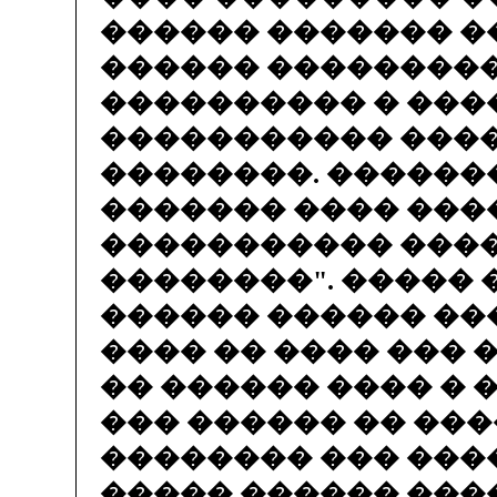
������ ������� �
������ ��������
���������� � ���
����������� ���
��������. ������
������� ���� ���
����������� ���
��������". ����� 
������ ������ ��
���� �� ���� ��� �
�� ������ ���� � 
��� ������ �� ���
�������� ��� ����
����� ������ ���