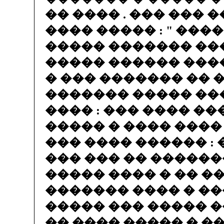
�� ���� . ��� ��� 
���� ����� : " ���
����� ������� ��
����� ������ ���
� ��� ������� �� 
������� ����� ��
���� : ��� ���� ��
����� � ���� ����
��� ���� ������ : 
��� ��� �� ������
����� ���� � �� �
������� ���� � ��
����� ��� ����� �
�� ���� ����� � �