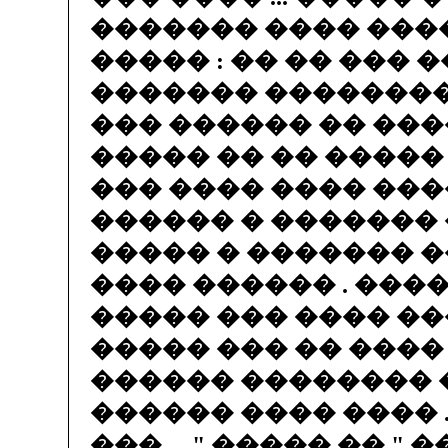
������� ���� ����
����� : �� �� ��� �
������� ��������
��� ������ �� ���
����� �� �� �����
��� ���� ���� ���
������ � �������
����� � ������� �
���� ������ . ����
����� ��� ���� ��
����� ��� �� ����
������ �������� 
������ ���� ���� .
��� ... " ����� �� " �