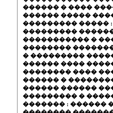
������ � ���� ��
������ ����� ���
��������� ����� :
��������� �����
����������� � �
�������� ������
� ��������� �����
������ ���� ����
�������� ���� �
������ � �������
������ ������ ��
��������� � ����
������� : ������ 
�������� �������