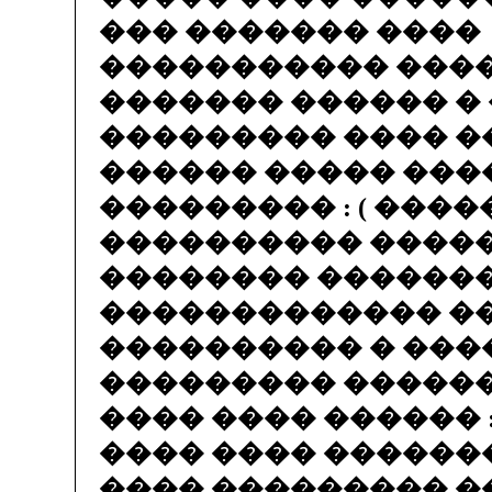
��� ������� ����
����������� ����
������� ������ �
��������� ���� 
������ ����� ���
��������� : ( ���
���������� ����
�������� ������
������������� �
���������� � ���
��������� ��������
���� ���� ������ :
���� ���� ������
���� ��������� �