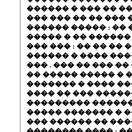
������ � ��� �� ��
��� ��� �� �� ���
������ ����� : ��
����� � �� ������
��� ��� : �� �� ��
������ � ���� ���
��� . ��� �� ��� ��
�� ����� ����� � 
������� � ���� ���
���� �� ��� �����
��������� ������
����� ������� � �
��� ������ �� ���
�������� ���� : �