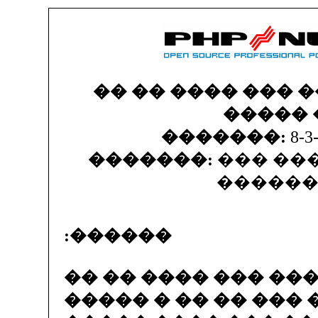
�� �� ���� ��� 
����� 
�������:
8-3
�������:
��� ��
�����
:������
�� �� ���� ��� ���
����� � �� �� ���