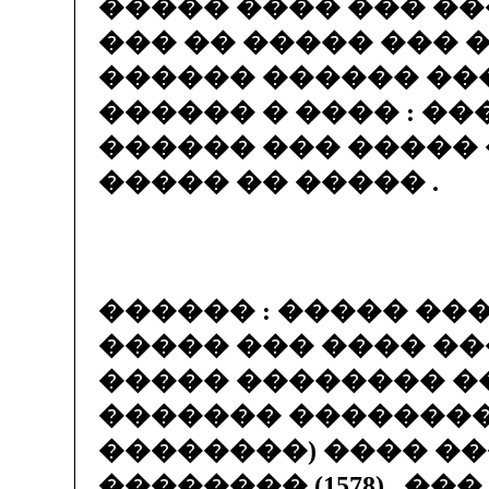
����� ���� ��� ��
��� �� ����� ��� 
������ ������ ��
������ � ���� : ��
������ ��� �����
����� �� ����� .
������ : ����� ���
����� ��� ���� ���
����� �������� �
������� ��������
��������) ���� ����
�������� (1578) . ��