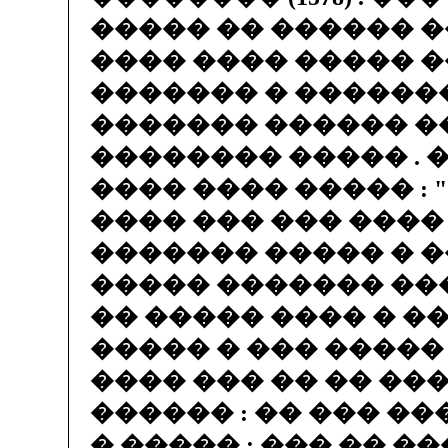
����� �� ������ �
���� ���� ����� �
������� � ������
������� ������ �
�������� ����� . 
���� ���� ����� : 
���� ��� ��� ����
������� ����� � �� 
����� ������� ��
�� ����� ���� � �
����� � ��� ����� 
���� ��� �� �� ���
������ : �� ��� ��
� ����� : ��� �� �