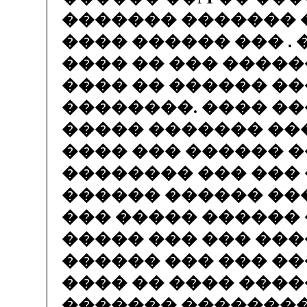
������� ������� �
���� ������ ��� . 
���� �� ��� �����
���� �� ������ �
��������. ���� ��
����� ������� ��
���� ��� ������ 
�������� ��� ���
������ ������ ��
��� ����� ������ 
����� ��� ��� ���
������ ��� ��� �
���� �� ���� ���
������� ��������