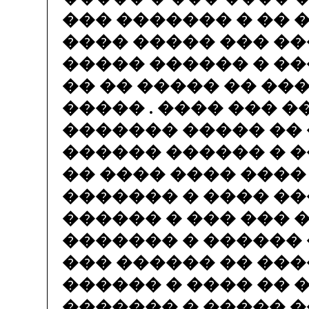
��� ������� � �� 
���� ����� ��� �
����� ������ � ��
�� �� ����� �� ��
����� . ���� ��� �
������� ����� �� 
������ ������ � �
�� ���� ���� ����
������� � ���� ��
������ � ��� ��� 
������� � ������ 
��� ������ �� ��
������ � ���� �� 
������� � ����� 