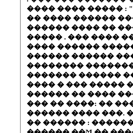
���� ���� ����� : 
�� ���� ������ ��
������ ���� �� ��
����� . ��� ���� 
���� ������ ����
������ ������ ��
�������� �������
������� ������ �
���� � ��� ����� 
������ �� ���� �
��� �� ����: �� �
������ ���� ���. 
�� ������ : ������
������ ��Ϻ �� ���