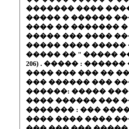
������� ���� ���
����� � ������ �
���� �� ������� �
����� ��� ���� ��
����� ���� ����� 
����� �� " ����� ���
206) . ����� : ����
���� ��� ��� �� �
��� ������ ��� ��
������: ����� ����
���� ������ ��� 
������� : ��� ���
���� ���� ���� ��
��� ��� ��� �����