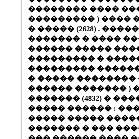
�������� ���� ��
��������� ) ���� ��
� ����� (2628) . ���
������� � ���� �
������ ����� ���
��������� � �����:
��������� �����
� ����� ��������
������ ������� ) 
������� (4832) � �����
����� ������ : ��
����� ����� ����
������� � ��� ���
��� ������ ���� �