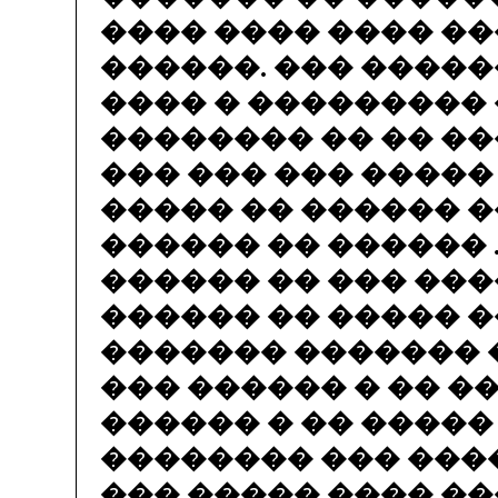
���� ���� ���� ��
������. ��� �����
���� � ���������
�������� �� �� ��
��� ��� ��� �����
����� �� ������ 
������ �� ������ 
������ �� ��� ��
������ �� ����� �
������� ������� 
��� ������ � �� �
������ � �� �����
�������� ��� ���
��� ����� ���� ��