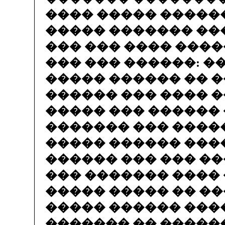
���� ����� �����
����� ������� ��
��� ��� ���� ����
��� ��� ������: �
����� ������ �� 
������ ��� ���� �
����� ��� ������ 
������� ��� �����
����� ������ ���
������ ��� ��� ��
��� ������� ���� 
����� ����� �� ��
����� ������ ���
������� �� �����