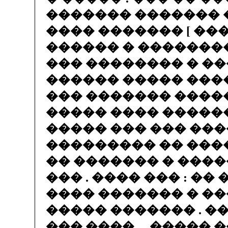
������� ������� 
���� ������� [ ���
������ � ��������
��� �������� � �
������ ����� ���
��� ������� �����
����� ���� ������
����� ��� ��� ���
��������� �� ���
�� ������� � �����
��� . ���� ��� : ��
���� ������� � �
����� ������� . �
��� ���� ... ����� 