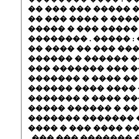
�� ��� ��� ����� 
�� ��� ���� � ���
����� � ��� �����
�������� . ����� :
�� ���� �� ��� ��
������ � ������ �
��� ������� ��� 
������� � ���� ��
������ ���� ����
������� � ���� ��
����� ������ � ��
������� ������� 
���� � ��� ���� �
. ��� ��� �������