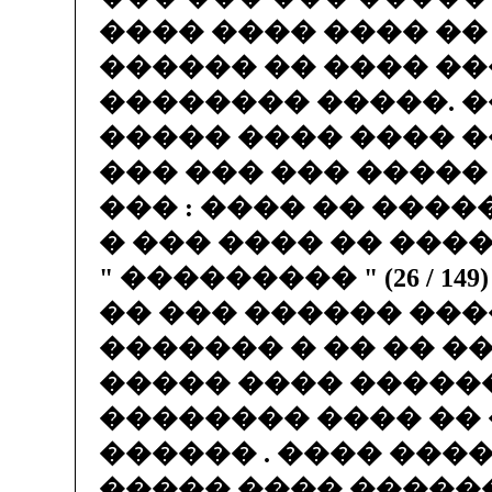
���� ���� ���� ��
������ �� ���� ��
�������� �����. �
����� ���� ���� ��
��� ��� ��� �����
��� : ���� �� ����
� ��� ���� �� ����
" ��������� " (26 / 14
�� ��� ������ ���
������� � �� �� �
����� ���� �����
�������� ���� ��
������ . ���� ���
����� ���� ������ 